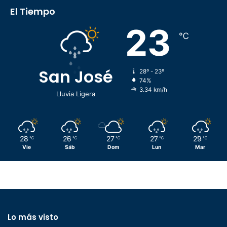
El Tiempo
23
℃
San José
28º - 23º
74%
3.34 km/h
Lluvia Ligera
28
26
27
27
29
℃
℃
℃
℃
℃
Vie
Sáb
Dom
Lun
Mar
Lo más visto