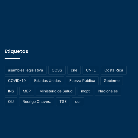
Etiquetas
asamblea legislativa
CCSS
cne
CNFL
Costa Rica
COVID-19
Estados Unidos
Fuerza Pública
Gobierno
INS
MEP
Ministerio de Salud
mopt
Nacionales
OIJ
Rodrigo Chaves.
TSE
ucr