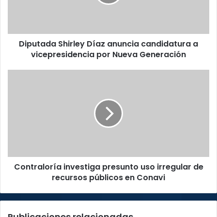
a
vicepresidencia
por
Nueva
Diputada Shirley Díaz anuncia candidatura a
Generación
vicepresidencia por Nueva Generación
Contraloría
investiga
presunto
uso
irregular
de
recursos
públicos
en
Contraloría investiga presunto uso irregular de
Conavi
recursos públicos en Conavi
Publicaciones relacionadas