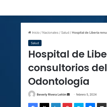
Inicio
/
Nacionales
/
Salud
/
Hospital de Liberia ren
Salud
Hospital de Lib
consultorios del
Odontología
Send
Beverly Rivera Leitón
febrero 5, 2024
an
Facebook
X
LinkedIn
Pinterest
Skype
Messen
C
email