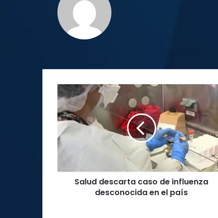
Salud
descarta
caso
de
influenza
desconocida
en
el
país
Salud descarta caso de influenza
desconocida en el país