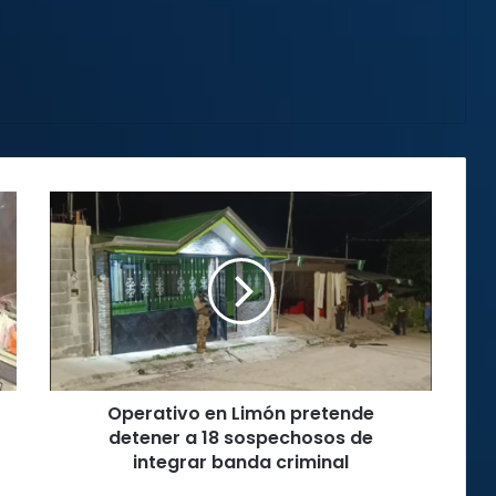
Operativo
en
Limón
pretende
detener
a
18
sospechosos
de
Operativo en Limón pretende
integrar
banda
detener a 18 sospechosos de
criminal
integrar banda criminal