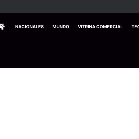
ca edición especial a Costa Rica para promover el turismo europeo
HOME
NACIONALES
MUNDO
VITRINA COMERCIAL
TE