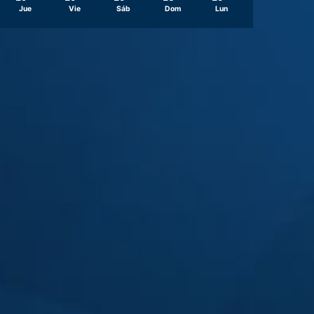
Jue
Vie
Sáb
Dom
Lun