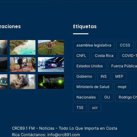
zaciones
Etiquetas
asamblea legislativa
CCSS
CNFL
Costa Rica
COVID-
Estados Unidos
Fuerza Pública
Gobierno
INS
MEP
Ministerio de Salud
mopt
Nacionales
OIJ
Rodrigo C
TSE
ucr
CRC89.1 FM - Noticias - Todo Lo Que Importa en Costa
Rica Contáctanos: info@crc891.com