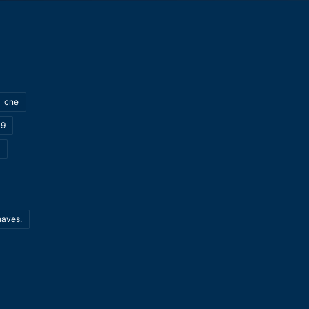
cne
19
haves.