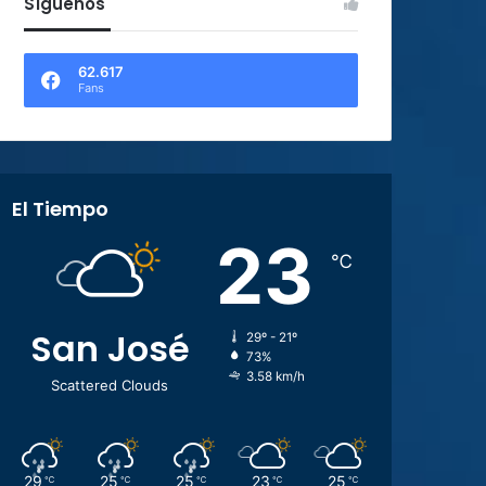
Síguenos
62.617
Fans
El Tiempo
23
℃
San José
29º - 21º
73%
3.58 km/h
Scattered Clouds
29
25
25
23
25
℃
℃
℃
℃
℃