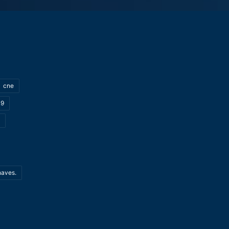
cne
19
haves.