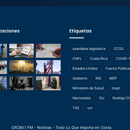
zaciones
Etiquetas
asamblea legislativa
CCSS
CNFL
Costa Rica
COVID-
Estados Unidos
Fuerza Pública
Gobierno
INS
MEP
Ministerio de Salud
mopt
Nacionales
OIJ
Rodrigo C
TSE
ucr
CRC89.1 FM - Noticias - Todo Lo Que Importa en Costa