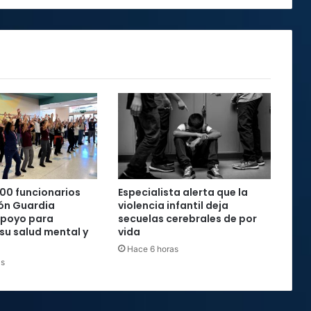
en
Polonia
00 funcionarios
Especialista alerta que la
ón Guardia
violencia infantil deja
apoyo para
secuelas cerebrales de por
 su salud mental y
vida
Hace 6 horas
as