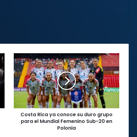
Costa
Rica
ya
conoce
su
duro
grupo
para
el
Costa Rica ya conoce su duro grupo
Mundial
Femenino
para el Mundial Femenino Sub-20 en
Sub-
Polonia
20