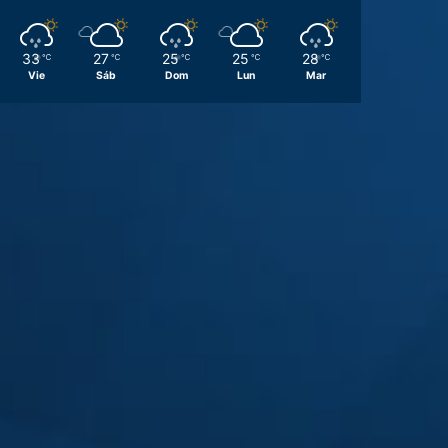
33
27
25
25
28
℃
℃
℃
℃
℃
Vie
Sáb
Dom
Lun
Mar