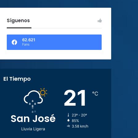
Síguenos
62.621
Fans
El Tiempo
21
℃
San José
23º - 20º
85%
3.58 km/h
Lluvia Ligera