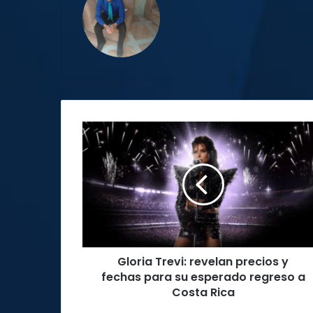
Gloria
Trevi:
revelan
precios
y
fechas
para
su
esperado
Gloria Trevi: revelan precios y
regreso
a
fechas para su esperado regreso a
Costa
Costa Rica
Rica