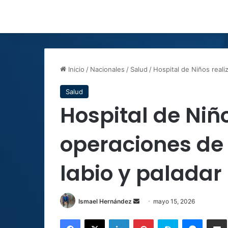
Inicio
/
Nacionales
/
Salud
/
Hospital de Niños reali
Salud
Hospital de Niño
operaciones de
labio y paladar
Send
Ismael Hernández
mayo 15, 2026
an
Facebook
X
LinkedIn
Pinterest
Skype
Messen
C
email