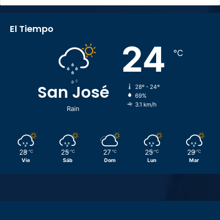
El Tiempo
24
℃
San José
28º - 24º
69%
3.1 km/h
Rain
28
25
27
25
29
℃
℃
℃
℃
℃
Vie
Sáb
Dom
Lun
Mar