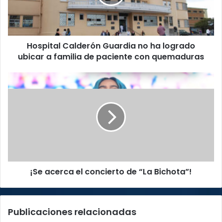
logrado
ubicar
a
familia
Hospital Calderón Guardia no ha logrado
de
paciente
ubicar a familia de paciente con quemaduras
con
quemaduras
¡Se
acerca
el
concierto
de
“La
Bichota”!
¡Se acerca el concierto de “La Bichota”!
Publicaciones relacionadas