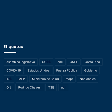
Etiquetas
asamblea legislativa
CCSS
cne
CNFL
Costa Rica
COVID-19
Estados Unidos
Fuerza Pública
Gobierno
INS
MEP
Ministerio de Salud
mopt
Nacionales
OIJ
Rodrigo Chaves.
TSE
ucr