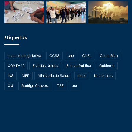
Etiquetas
asamblea legislativa
CCSS
cne
CNFL
Costa Rica
COVID-19
Estados Unidos
Fuerza Pública
Gobierno
INS
MEP
Ministerio de Salud
mopt
Nacionales
OIJ
Rodrigo Chaves.
TSE
ucr