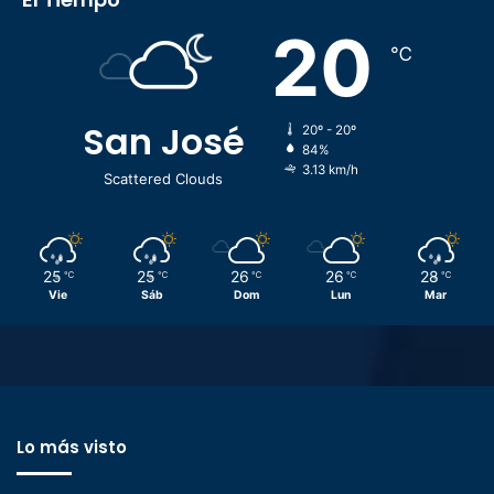
20
℃
San José
20º - 20º
84%
3.13 km/h
Scattered Clouds
25
25
26
26
28
℃
℃
℃
℃
℃
Vie
Sáb
Dom
Lun
Mar
Lo más visto