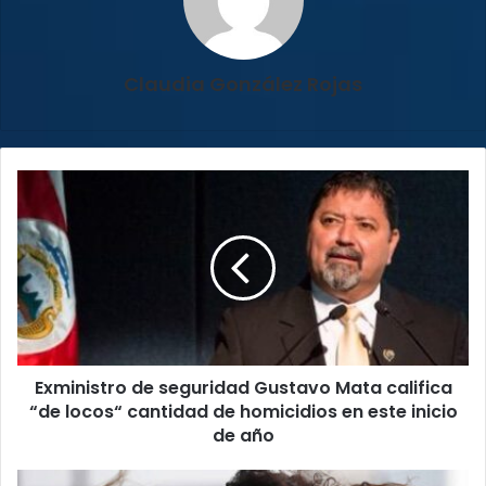
Claudia González Rojas
Exministro
de
seguridad
Gustavo
Mata
califica
“de
locos“
cantidad
Exministro de seguridad Gustavo Mata califica
de
homicidios
“de locos“ cantidad de homicidios en este inicio
en
de año
este
inicio
SINAC