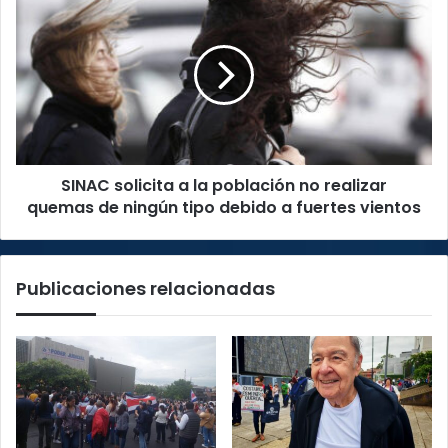
de
solicita
año
a
la
población
no
realizar
quemas
de
SINAC solicita a la población no realizar
ningún
tipo
quemas de ningún tipo debido a fuertes vientos
debido
a
fuertes
Publicaciones relacionadas
vientos