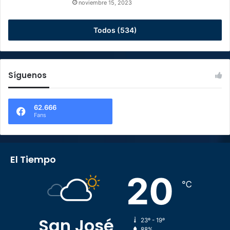
noviembre 15, 2023
Todos (534)
Síguenos
62.666
Fans
El Tiempo
20
℃
San José
23º - 19º
88%