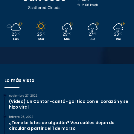
2.68 km/h
Scattered Clouds
23
25
29
27
28
℃
℃
℃
℃
℃
Lun
Mar
Mié
Jue
Vie
Lo más visto
noviembre 27, 2022
(Video) Un Cantor «cantó» gol tico con el corazón y se
hizo viral
febrero 26, 2022
¿Tiene billetes de algodón? Vea cuáles dejan de
circular a partir del 1 de marzo