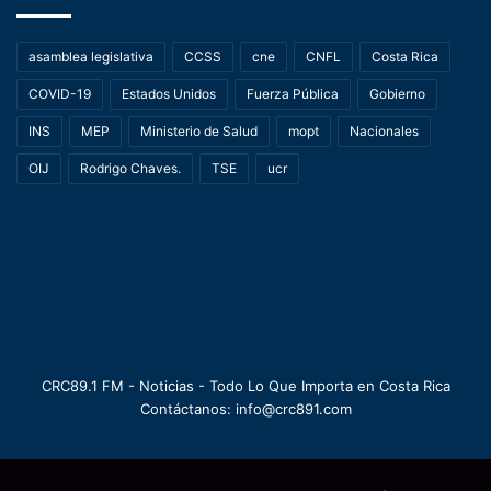
asamblea legislativa
CCSS
cne
CNFL
Costa Rica
COVID-19
Estados Unidos
Fuerza Pública
Gobierno
INS
MEP
Ministerio de Salud
mopt
Nacionales
OIJ
Rodrigo Chaves.
TSE
ucr
CRC89.1 FM - Noticias - Todo Lo Que Importa en Costa Rica
Contáctanos: info@crc891.com