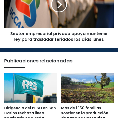
mantener
ley
para
trasladar
feriados
Sector empresarial privado apoya mantener
los
días
ley para trasladar feriados los días lunes
lunes
Publicaciones relacionadas
Dirigencia del PPSO en San
Más de 1.150 familias
Carlos rechaza línea
sostienen la producción