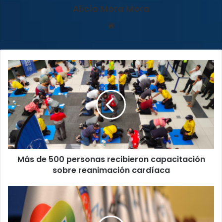
Alicia Mora Mora
Sitio
web
Más
de
500
personas
recibieron
capacitación
sobre
reanimación
cardíaca
Más de 500 personas recibieron capacitación
sobre reanimación cardíaca
Sector
empresarial
privado
apoya