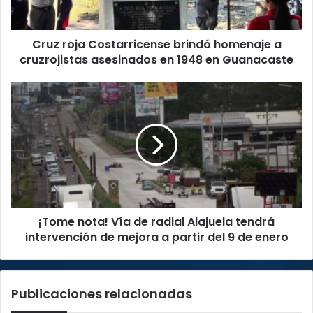
asesinados
en
Cruz roja Costarricense brindó homenaje a
1948
en
cruzrojistas asesinados en 1948 en Guanacaste
Guanacaste
¡Tome
nota!
Vía
de
radial
Alajuela
tendrá
intervención
de
¡Tome nota! Vía de radial Alajuela tendrá
mejora
a
intervención de mejora a partir del 9 de enero
partir
del
9
Publicaciones relacionadas
de
enero