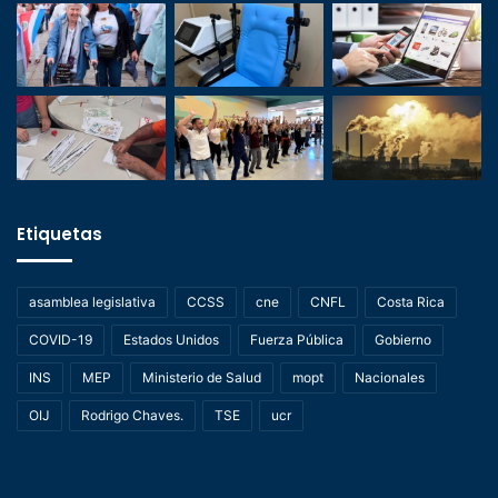
Etiquetas
asamblea legislativa
CCSS
cne
CNFL
Costa Rica
COVID-19
Estados Unidos
Fuerza Pública
Gobierno
INS
MEP
Ministerio de Salud
mopt
Nacionales
OIJ
Rodrigo Chaves.
TSE
ucr