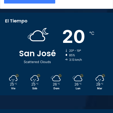
El Tiempo
20
℃
San José
20º - 19º
85%
3.13 km/h
Scattered Clouds
25
25
26
26
28
℃
℃
℃
℃
℃
Vie
Sáb
Dom
Lun
Mar