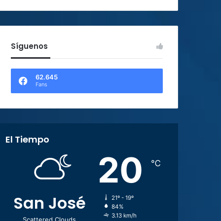
Síguenos
62.645
Fans
El Tiempo
20
℃
San José
21º - 19º
84%
3.13 km/h
Scattered Clouds