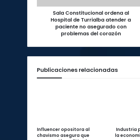
a
Sala Constitucional ordena al
paciente
no
Hospital de Turrialba atender a
asegurado
paciente no asegurado con
con
problemas del corazón
problemas
del
corazón
Publicaciones relacionadas
Influencer opositora al
Industria 
chavismo asegura que
la economí