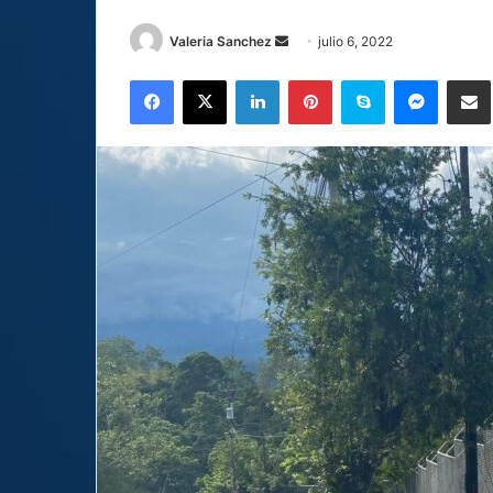
Send
Valeria Sanchez
julio 6, 2022
an
Facebook
X
LinkedIn
Pinterest
Skype
Messen
C
email