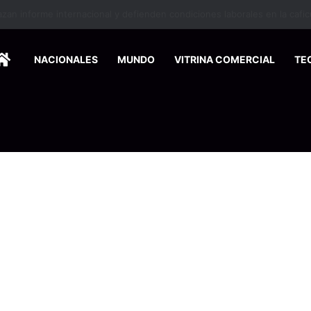
miendan ahorrar desde agosto para enfrentar los gastos de fin de año
HOME
NACIONALES
MUNDO
VITRINA COMERCIAL
TE