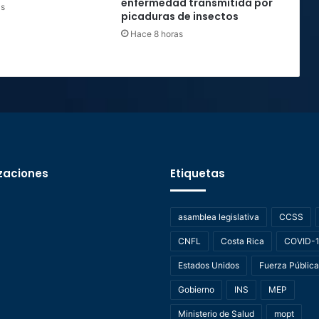
enfermedad transmitida por
as
picaduras de insectos
Hace 8 horas
zaciones
Etiquetas
asamblea legislativa
CCSS
CNFL
Costa Rica
COVID-
Estados Unidos
Fuerza Pública
Gobierno
INS
MEP
Ministerio de Salud
mopt