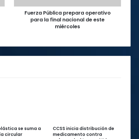
de
Fuerza Pública prepara operativo
este
miércoles
para la final nacional de este
miércoles
plástica se suma a
CCSS inicia distribución de
a circular
medicamento contra