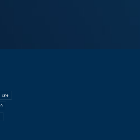
cne
19