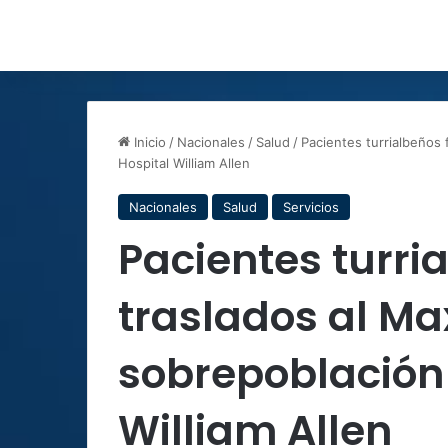
Inicio
/
Nacionales
/
Salud
/
Pacientes turrialbeños 
Hospital William Allen
Nacionales
Salud
Servicios
Pacientes turri
traslados al Max
sobrepoblación 
William Allen