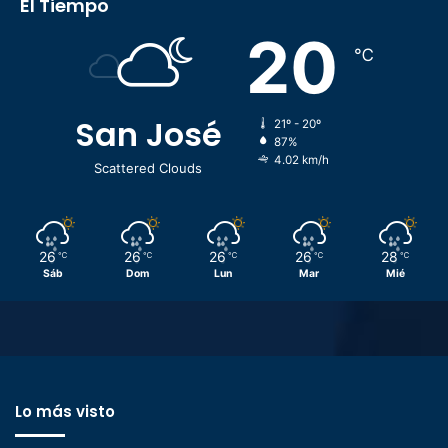
El Tiempo
20
℃
San José
21º - 20º
87%
4.02 km/h
Scattered Clouds
26
26
26
26
28
℃
℃
℃
℃
℃
Sáb
Dom
Lun
Mar
Mié
Lo más visto