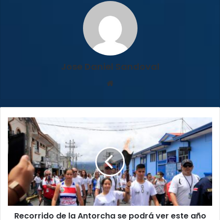
Jose Daniel Sandoval
Sitio
web
Recorrido
de
la
Antorcha
se
podrá
ver
este
año
Recorrido de la Antorcha se podrá ver este año
por