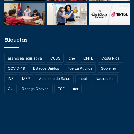
Etiquetas
asamblea legislativa
CCSS
cne
CNFL
Costa Rica
COVID-19
Estados Unidos
Fuerza Pública
Gobierno
INS
MEP
Ministerio de Salud
mopt
Nacionales
OIJ
Rodrigo Chaves.
TSE
ucr