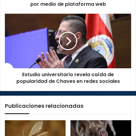
medio
por medio de plataforma web
de
plataforma
Estudio
web
universitario
revela
caída
de
popularidad
de
Chaves
en
Estudio universitario revela caída de
redes
sociales
popularidad de Chaves en redes sociales
Publicaciones relacionadas