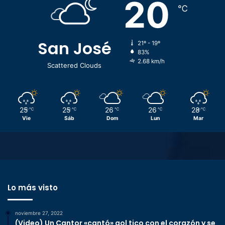
20
℃
San José
21º - 19º
83%
2.68 km/h
Scattered Clouds
25
25
26
26
28
℃
℃
℃
℃
℃
Vie
Sáb
Dom
Lun
Mar
Lo más visto
noviembre 27, 2022
(Video) Un Cantor «cantó» gol tico con el corazón y se