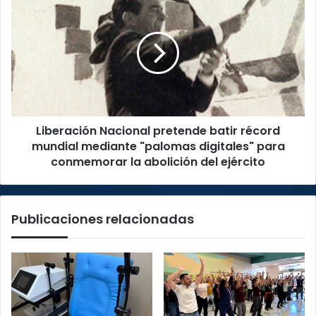
Nacional
pretende
batir
récord
mundial
mediante
"palomas
digitales"
Liberación Nacional pretende batir récord
para
conmemorar
mundial mediante "palomas digitales" para
la
conmemorar la abolición del ejército
abolición
del
ejército
Publicaciones relacionadas