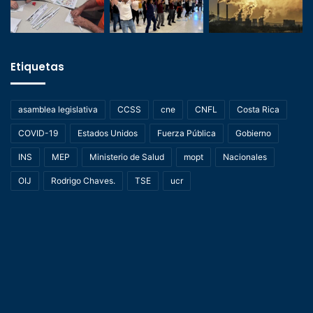
Etiquetas
asamblea legislativa
CCSS
cne
CNFL
Costa Rica
COVID-19
Estados Unidos
Fuerza Pública
Gobierno
INS
MEP
Ministerio de Salud
mopt
Nacionales
OIJ
Rodrigo Chaves.
TSE
ucr