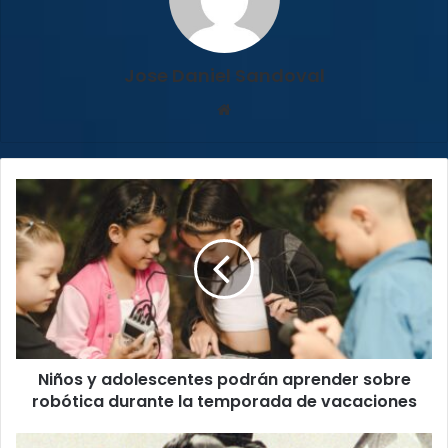
Jose Daniel Sandoval
Sitio
web
Niños
y
adolescentes
podrán
aprender
sobre
robótica
durante
la
Niños y adolescentes podrán aprender sobre
temporada
de
robótica durante la temporada de vacaciones
vacaciones
Liberación