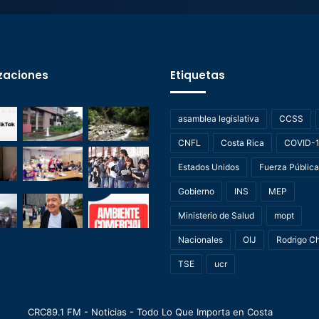
zaciones
Etiquetas
asamblea legislativa
CCSS
CNFL
Costa Rica
COVID-
Estados Unidos
Fuerza Pública
Gobierno
INS
MEP
Ministerio de Salud
mopt
Nacionales
OIJ
Rodrigo C
TSE
ucr
CRC89.1 FM - Noticias - Todo Lo Que Importa en Costa