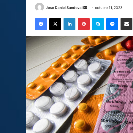
Send
Jose Daniel Sandoval
octubre 11, 2023
an
Facebook
X
LinkedIn
Pinterest
Skype
Messen
C
email