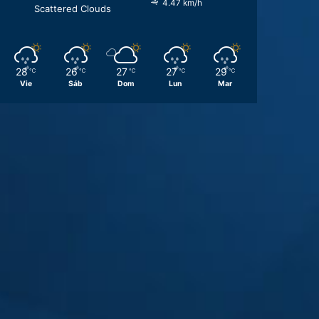
4.47 km/h
Scattered Clouds
28
26
27
27
29
℃
℃
℃
℃
℃
Vie
Sáb
Dom
Lun
Mar