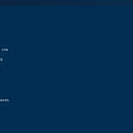
cne
19
haves.