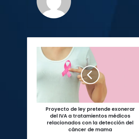
web
Proyecto
de
ley
pretende
exonerar
del
IVA
a
tratamientos
Proyecto de ley pretende exonerar
médicos
relacionados
del IVA a tratamientos médicos
con
relacionados con la detección del
la
cáncer de mama
detección