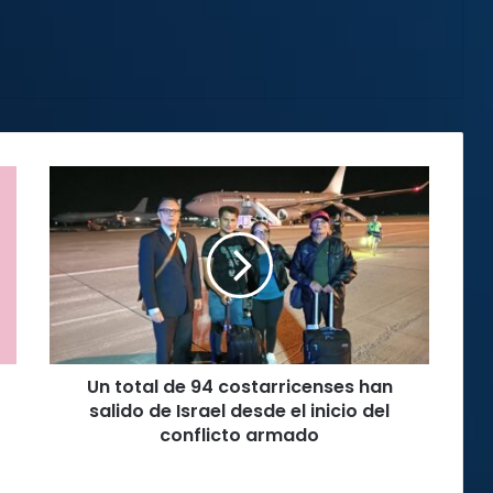
Un
total
de
94
costarricenses
han
salido
de
Israel
Un total de 94 costarricenses han
desde
el
salido de Israel desde el inicio del
inicio
conflicto armado
del
conflicto