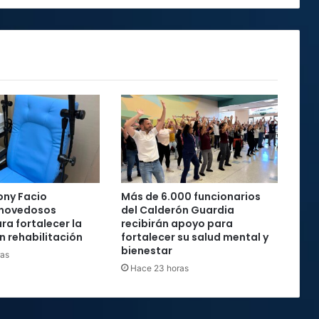
armado
ony Facio
Más de 6.000 funcionarios
 novedosos
del Calderón Guardia
ra fortalecer la
recibirán apoyo para
n rehabilitación
fortalecer su salud mental y
bienestar
ras
Hace 23 horas