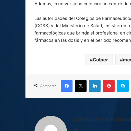
Además, la universidad colocará un centro de
Las autoridades del Colegios de Farmacéuticos
(CCSS) y del Ministerio de Salud, insistieron a
farmacológicas que brinda el profesional en ci
fármacos en las dosis y en el periodo recome
Colper
me
Facebook
X
LinkedIn
Pinterest
S
Compartir
Jose Daniel Sandova
Sitio