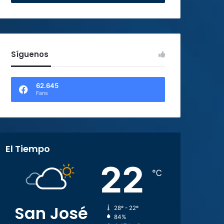
Síguenos
62.645
Fans
El Tiempo
22
℃
San José
28º - 22º
84%