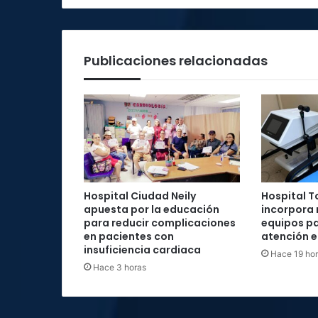
del
cáncer
de
mama
Publicaciones relacionadas
Hospital Ciudad Neily
Hospital T
apuesta por la educación
incorpora
para reducir complicaciones
equipos pa
en pacientes con
atención e
insuficiencia cardiaca
Hace 19 ho
Hace 3 horas