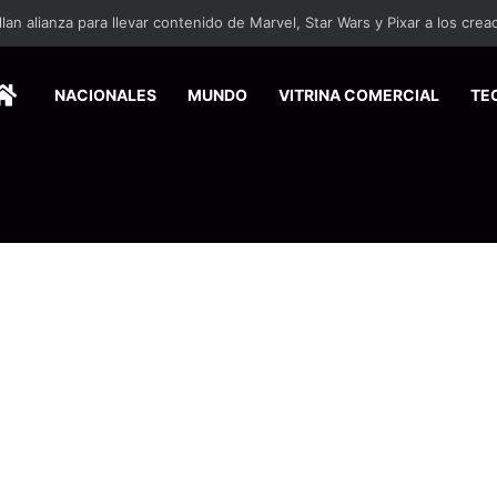
ersitarios herramientas para enfrentar la desinformación en redes social
HOME
NACIONALES
MUNDO
VITRINA COMERCIAL
TE