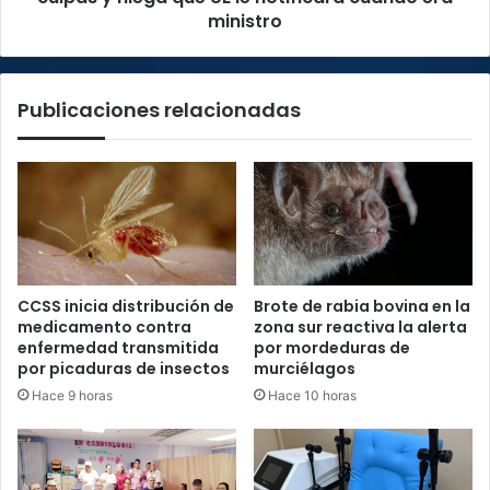
que
ministro
UE
le
notificara
Publicaciones relacionadas
cuando
era
ministro
CCSS inicia distribución de
Brote de rabia bovina en la
medicamento contra
zona sur reactiva la alerta
enfermedad transmitida
por mordeduras de
por picaduras de insectos
murciélagos
Hace 9 horas
Hace 10 horas