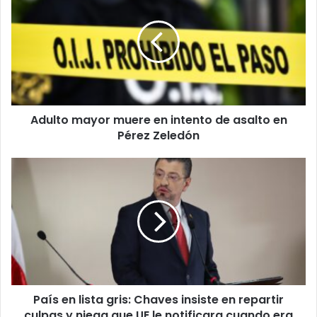
muere
en
intento
de
asalto
en
Pérez
Adulto mayor muere en intento de asalto en
Zeledón
Pérez Zeledón
País
en
lista
gris:
Chaves
insiste
en
repartir
culpas
País en lista gris: Chaves insiste en repartir
y
niega
culpas y niega que UE le notificara cuando era