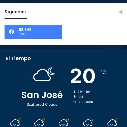
Síguenos
62.645
Fans
El Tiempo
20
℃
San José
21º - 19º
86%
3.58 km/h
Scattered Clouds