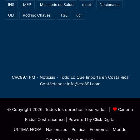
INS
MEP
Ministerio de Salud
mopt
Nacionales
OIJ
Rodrigo Chaves.
TSE
ucr
CRC89.1 FM - Noticias - Todo Lo Que Importa en Costa Rica
Contáctanos: info@crc891.com
© Copyright 2026, Todos los derechos reservados |
Cadena
Radial Costarricense
| Powered by
Click Digital
ULTIMA HORA
Nacionales
Política
Economía
Mundo
Deportes
Programación