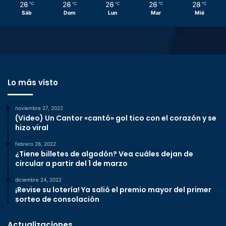
26
26
26
26
28
℃
℃
℃
℃
℃
Sáb
Dom
Lun
Mar
Mié
Lo más visto
noviembre 27, 2022
(Video) Un Cantor «cantó» gol tico con el corazón y se
hizo viral
febrero 26, 2022
¿Tiene billetes de algodón? Vea cuáles dejan de
circular a partir del 1 de marzo
diciembre 24, 2022
¡Revise su lotería! Ya salió el premio mayor del primer
sorteo de consolación
Actualizaciones