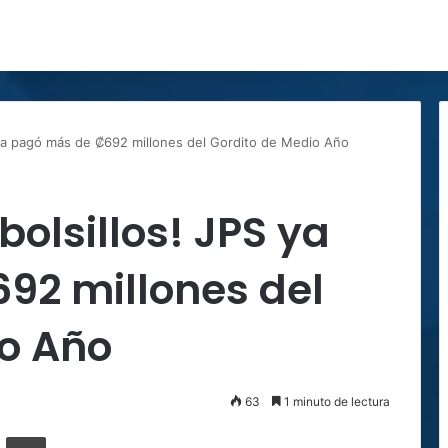
S ya pagó más de ₡692 millones del Gordito de Medio Año
bolsillos! JPS ya
92 millones del
io Año
63
1 minuto de lectura
ger
ompartir por correo electrónico
Imprimir