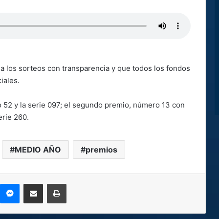
da los sorteos con transparencia y que todos los fondos
iales.
o 52 y la serie 097; el segundo premio, número 13 con
erie 260.
MEDIO AÑO
premios
kype
Messenger
Compartir por correo electrónico
Imprimir