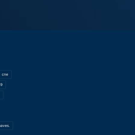
cne
19
haves.