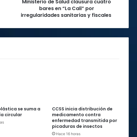
Ministerio de Salud clausura cuatro
por
irregularidades
bares en “La Cali” por
sanitarias
irregularidades sanitarias y fiscales
y
fiscales
plástica se suma a
CCSS inicia distribución de
a circular
medicamento contra
enfermedad transmitida por
ras
picaduras de insectos
Hace 16 horas