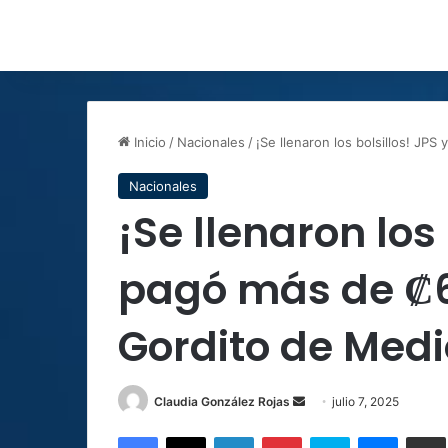
Inicio
/
Nacionales
/
¡Se llenaron los bolsillos! JP
Nacionales
¡Se llenaron los 
pagó más de ₡6
Gordito de Med
Send
Claudia González Rojas
julio 7, 2025
an
Facebook
X
LinkedIn
Pinterest
Skype
Messen
C