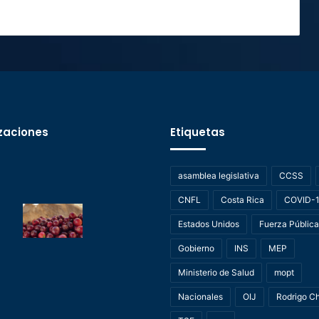
zaciones
Etiquetas
asamblea legislativa
CCSS
CNFL
Costa Rica
COVID-
Estados Unidos
Fuerza Pública
Gobierno
INS
MEP
Ministerio de Salud
mopt
Nacionales
OIJ
Rodrigo C