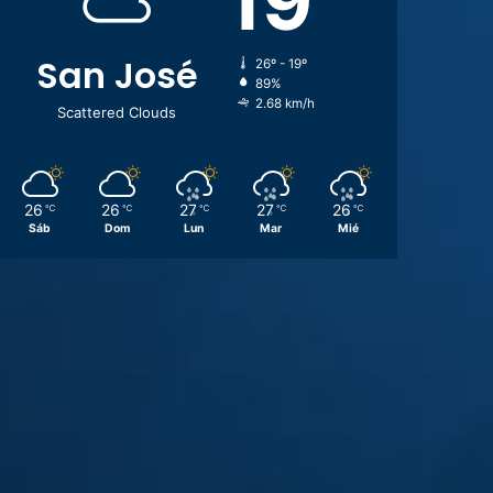
19
San José
26º - 19º
89%
2.68 km/h
Scattered Clouds
26
26
27
27
26
℃
℃
℃
℃
℃
Sáb
Dom
Lun
Mar
Mié