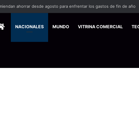
miendan ahorrar desde agosto para enfrentar los gastos de fin de año
HOME
NACIONALES
MUNDO
VITRINA COMERCIAL
TE