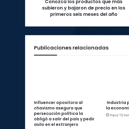
Conozca los productos que más
precio
en
subieron y bajaron de precio en los
los
primeros seis meses del año
primeros
seis
meses
del
año
Publicaciones relacionadas
Influencer opositora al
Industria 
chavismo asegura que
la economí
persecución política la
Hace 15 ho
obligó a salir del país y pedir
asilo en el extranjero