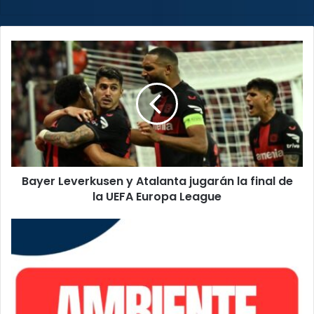
web
Bayer
Leverkusen
y
Atalanta
jugarán
la
final
de
la
Bayer Leverkusen y Atalanta jugarán la final de
UEFA
Europa
la UEFA Europa League
League