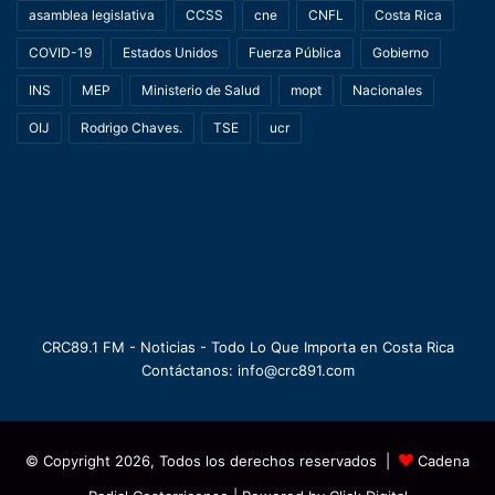
asamblea legislativa
CCSS
cne
CNFL
Costa Rica
COVID-19
Estados Unidos
Fuerza Pública
Gobierno
INS
MEP
Ministerio de Salud
mopt
Nacionales
OIJ
Rodrigo Chaves.
TSE
ucr
CRC89.1 FM - Noticias - Todo Lo Que Importa en Costa Rica
Contáctanos: info@crc891.com
© Copyright 2026, Todos los derechos reservados |
Cadena