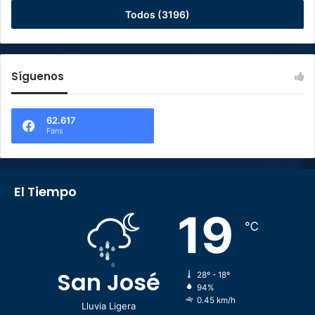
Todos (3196)
Síguenos
62.617
Fans
El Tiempo
19
℃
San José
28º - 18º
94%
0.45 km/h
Lluvia Ligera