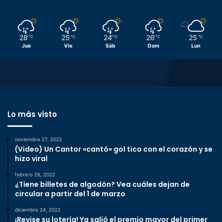
28
25
24
26
25
℃
℃
℃
℃
℃
Jue
Vie
Sáb
Dom
Lun
Lo más visto
noviembre 27, 2022
(Video) Un Cantor «cantó» gol tico con el corazón y se
hizo viral
febrero 26, 2022
¿Tiene billetes de algodón? Vea cuáles dejan de
circular a partir del 1 de marzo
diciembre 24, 2022
¡Revise su lotería! Ya salió el premio mayor del primer