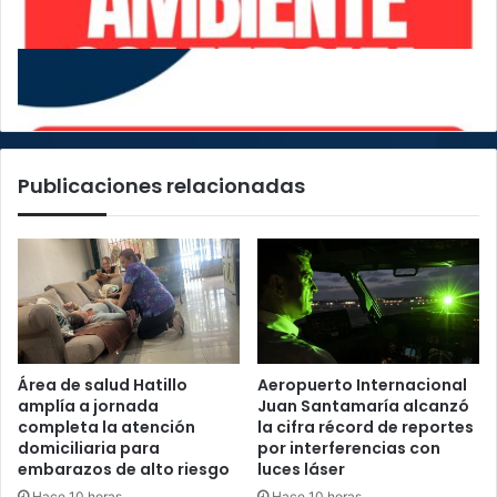
Infórmese aquí sobre las noticias del ambiente
comercial en el país
Publicaciones relacionadas
Área de salud Hatillo
Aeropuerto Internacional
amplía a jornada
Juan Santamaría alcanzó
completa la atención
la cifra récord de reportes
domiciliaria para
por interferencias con
Infórmese aquí sobre las noticias del ambiente comercial en el
embarazos de alto riesgo
luces láser
país
Hace 10 horas
Hace 10 horas