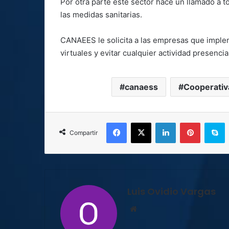
Por otra parte este sector hace un llamado a 
las medidas sanitarias.
CANAEES le solicita a las empresas que implem
virtuales y evitar cualquier actividad presenci
canaess
Cooperativ
Facebook
X
LinkedIn
Pinterest
S
Compartir
Luis Ovidio Vargas
Sitio
web