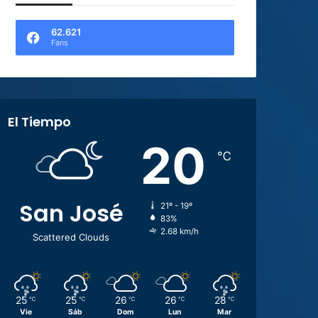
62.621
Fans
El Tiempo
20
℃
San José
21º - 19º
83%
2.68 km/h
Scattered Clouds
25
25
26
26
28
℃
℃
℃
℃
℃
Vie
Sáb
Dom
Lun
Mar