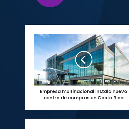
Empresa
multinacional
instala
nuevo
centro
de
compras
en
Costa
Empresa multinacional instala nuevo
Rica
centro de compras en Costa Rica