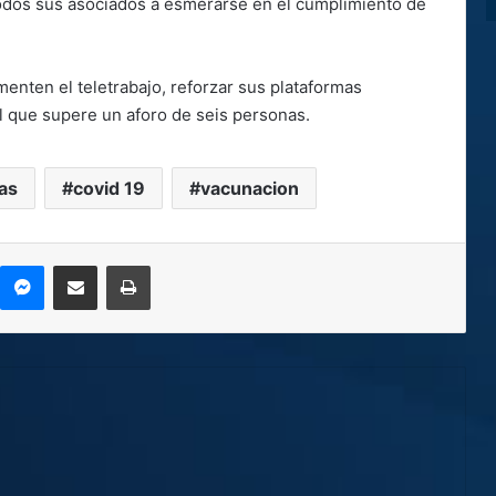
todos sus asociados a esmerarse en el cumplimiento de
enten el teletrabajo, reforzar sus plataformas
al que supere un aforo de seis personas.
as
covid 19
vacunacion
kype
Messenger
Compartir por correo electrónico
Imprimir