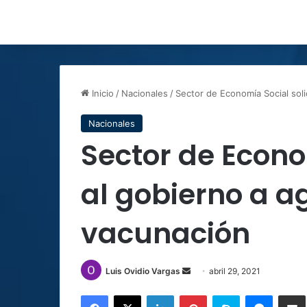
Inicio
/
Nacionales
/
Sector de Economía Social soli
Nacionales
Sector de Econo
al gobierno a ag
vacunación
Send
Luis Ovidio Vargas
abril 29, 2021
an
Facebook
X
LinkedIn
Pinterest
Skype
Messen
C
email