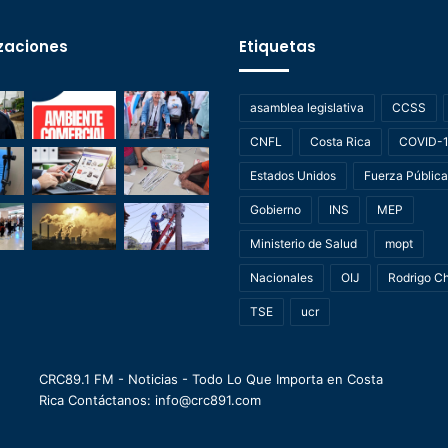
zaciones
Etiquetas
asamblea legislativa
CCSS
CNFL
Costa Rica
COVID-
Estados Unidos
Fuerza Pública
Gobierno
INS
MEP
Ministerio de Salud
mopt
Nacionales
OIJ
Rodrigo C
TSE
ucr
CRC89.1 FM - Noticias - Todo Lo Que Importa en Costa
Rica Contáctanos: info@crc891.com