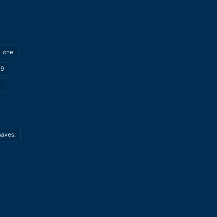
cne
19
haves.