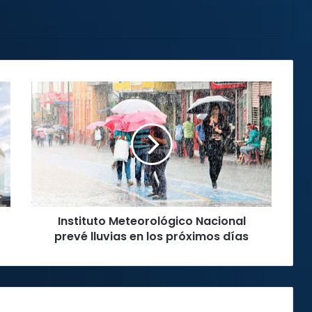
Instituto
Meteorológico
Nacional
prevé
lluvias
en
los
próximos
días
Instituto Meteorológico Nacional
prevé lluvias en los próximos días