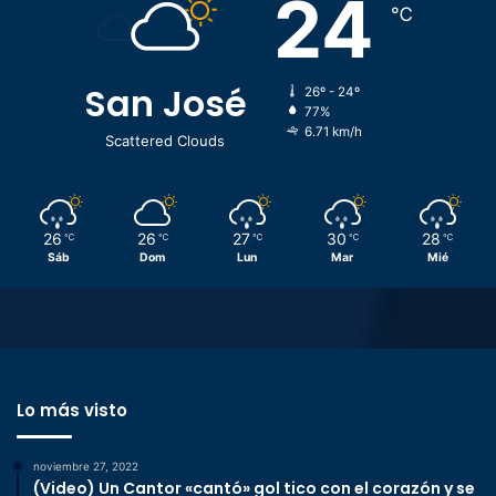
24
℃
San José
26º - 24º
77%
6.71 km/h
Scattered Clouds
26
26
27
30
28
℃
℃
℃
℃
℃
Sáb
Dom
Lun
Mar
Mié
Lo más visto
noviembre 27, 2022
(Video) Un Cantor «cantó» gol tico con el corazón y se