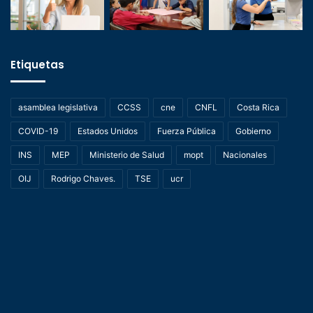
Etiquetas
asamblea legislativa
CCSS
cne
CNFL
Costa Rica
COVID-19
Estados Unidos
Fuerza Pública
Gobierno
INS
MEP
Ministerio de Salud
mopt
Nacionales
OIJ
Rodrigo Chaves.
TSE
ucr