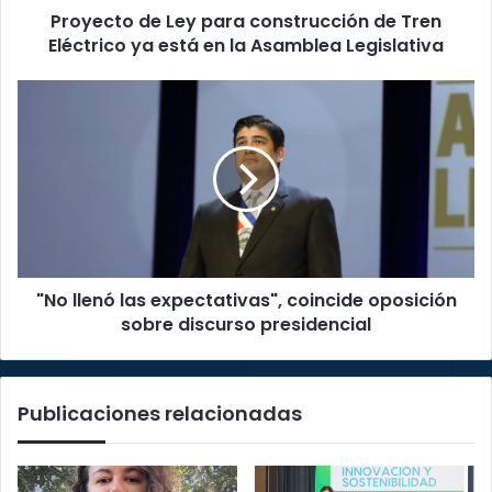
Proyecto de Ley para construcción de Tren
está
en
Eléctrico ya está en la Asamblea Legislativa
la
Asamblea
"No
Legislativa
llenó
las
expectativas",
coincide
oposición
sobre
discurso
presidencial
"No llenó las expectativas", coincide oposición
sobre discurso presidencial
Publicaciones relacionadas