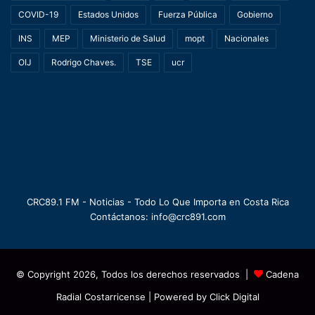
COVID-19
Estados Unidos
Fuerza Pública
Gobierno
INS
MEP
Ministerio de Salud
mopt
Nacionales
OIJ
Rodrigo Chaves.
TSE
ucr
CRC89.1 FM - Noticias - Todo Lo Que Importa en Costa Rica
Contáctanos: info@crc891.com
© Copyright 2026, Todos los derechos reservados |
Cadena
Radial Costarricense
| Powered by
Click Digital