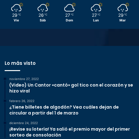
29
26
27
27
29
℃
℃
℃
℃
℃
Vie
Sáb
Dom
Lun
Mar
Lo más visto
noviembre 27, 2022
(Video) Un Cantor «cantó» gol tico con el corazón y se
hizo viral
febrero 26, 2022
¿Tiene billetes de algodón? Vea cuáles dejan de
circular a partir del 1 de marzo
diciembre 24, 2022
¡Revise su lotería! Ya salió el premio mayor del primer
sorteo de consolación