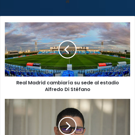
Sitio
web
Real
Madrid
cambiaría
su
sede
al
estadio
Alfredo
Di
Real Madrid cambiaría su sede al estadio
Stéfano
Alfredo Di Stéfano
COVID-
19
en
Costa
Rica:
12