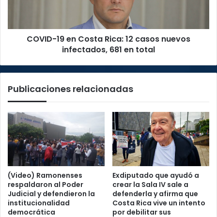
casos
nuevos
infectados,
COVID-19 en Costa Rica: 12 casos nuevos
681
en
infectados, 681 en total
total
Publicaciones relacionadas
(Video) Ramonenses
Exdiputado que ayudó a
respaldaron al Poder
crear la Sala IV sale a
Judicial y defendieron la
defenderla y afirma que
institucionalidad
Costa Rica vive un intento
democrática
por debilitar sus