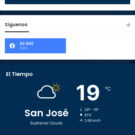
Síguenos
62.645
Fans
El Tiempo
19
℃
San José
29º - 19º
87%
2.68 km/h
Scattered Clouds