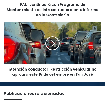
PANI continuará con Programa de
informe
de
Mantenimiento de Infraestructura ante informe
la
de la Contraloría
Contraloría
¡Atención
conductor!
Restricción
vehicular
no
aplicará
este
15
de
¡Atención conductor! Restricción vehicular no
setiembre
en
aplicará este 15 de setiembre en San José
San
José
Publicaciones relacionadas