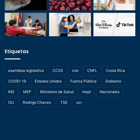
Etiquetas
asamblea legislativa
CCSS
cne
CNFL
Costa Rica
COVID-19
Estados Unidos
Fuerza Pública
Gobierno
INS
MEP
Ministerio de Salud
mopt
Nacionales
OIJ
Rodrigo Chaves.
TSE
ucr