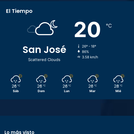
El Tiempo
20
℃
San José
26º - 18º
86%
3.58 km/h
Scattered Clouds
26
26
26
26
28
℃
℃
℃
℃
℃
Sáb
Dom
Lun
Mar
Mié
Lo más visto