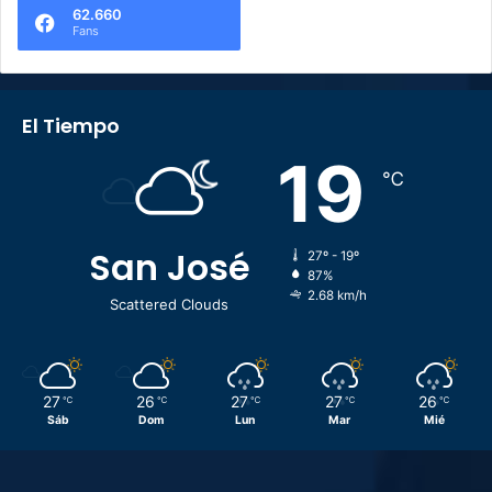
62.660
Fans
El Tiempo
19
℃
San José
27º - 19º
87%
2.68 km/h
Scattered Clouds
27
26
27
27
26
℃
℃
℃
℃
℃
Sáb
Dom
Lun
Mar
Mié