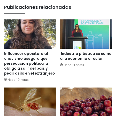
y
Publicaciones relacionadas
mal
uso
de
recursos
públicos
Influencer opositora al
Industria plástica se suma
chavismo asegura que
a la economía circular
persecución política la
Hace 11 horas
obligó a salir del país y
pedir asilo en el extranjero
Hace 10 horas