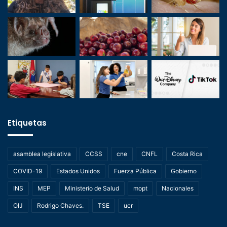
Etiquetas
asamblea legislativa
CCSS
cne
CNFL
Costa Rica
COVID-19
Estados Unidos
Fuerza Pública
Gobierno
INS
MEP
Ministerio de Salud
mopt
Nacionales
OIJ
Rodrigo Chaves.
TSE
ucr