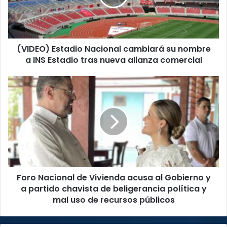
nombre
a
INS
Estadio
(VIDEO) Estadio Nacional cambiará su nombre
tras
nueva
a INS Estadio tras nueva alianza comercial
alianza
comercial
Foro
Nacional
de
Vivienda
acusa
al
Gobierno
y
a
Foro Nacional de Vivienda acusa al Gobierno y
partido
chavista
a partido chavista de beligerancia política y
de
mal uso de recursos públicos
beligerancia
política