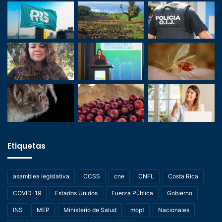
Etiquetas
asamblea legislativa
CCSS
cne
CNFL
Costa Rica
COVID-19
Estados Unidos
Fuerza Pública
Gobierno
INS
MEP
Ministerio de Salud
mopt
Nacionales