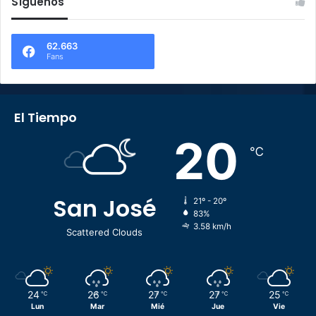
Síguenos
62.663
Fans
El Tiempo
20
℃
San José
21º - 20º
83%
3.58 km/h
Scattered Clouds
24
26
27
27
25
℃
℃
℃
℃
℃
Lun
Mar
Mié
Jue
Vie