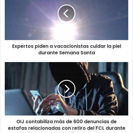
a
vacacionistas
cuidar
la
piel
durante
Semana
Expertos piden a vacacionistas cuidar la piel
Santa
durante Semana Santa
OIJ
contabiliza
más
de
600
denuncias
de
estafas
relacionadas
OIJ contabiliza más de 600 denuncias de
con
retiro
estafas relacionadas con retiro del FCL durante