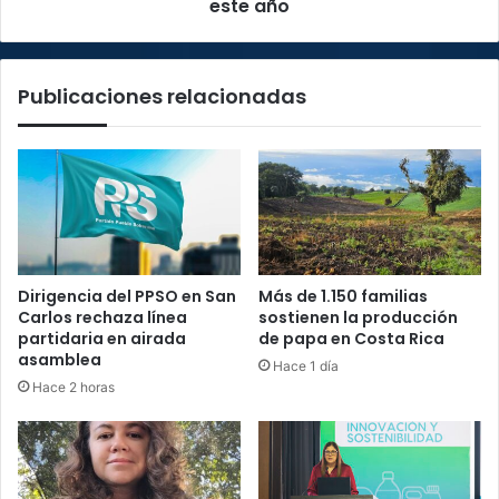
del
este año
FCL
durante
este
Publicaciones relacionadas
año
Dirigencia del PPSO en San
Más de 1.150 familias
Carlos rechaza línea
sostienen la producción
partidaria en airada
de papa en Costa Rica
asamblea
Hace 1 día
Hace 2 horas