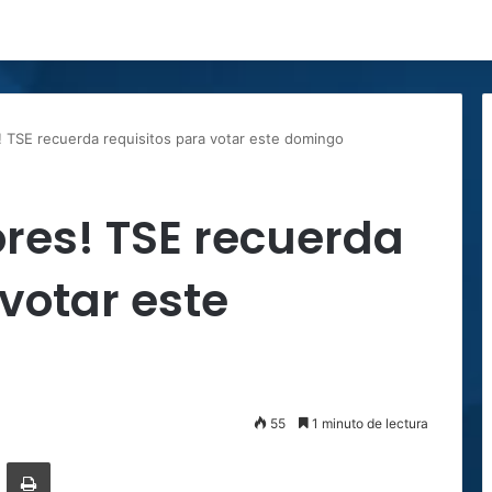
! TSE recuerda requisitos para votar este domingo
ores! TSE recuerda
 votar este
55
1 minuto de lectura
ger
ompartir por correo electrónico
Imprimir