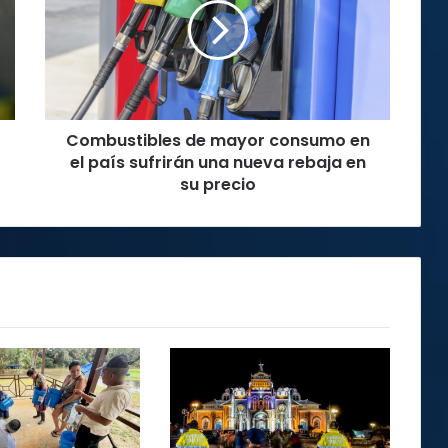
consumo
en
el
país
sufrirán
una
Combustibles de mayor consumo en
nueva
rebaja
el país sufrirán una nueva rebaja en
en
su precio
su
precio