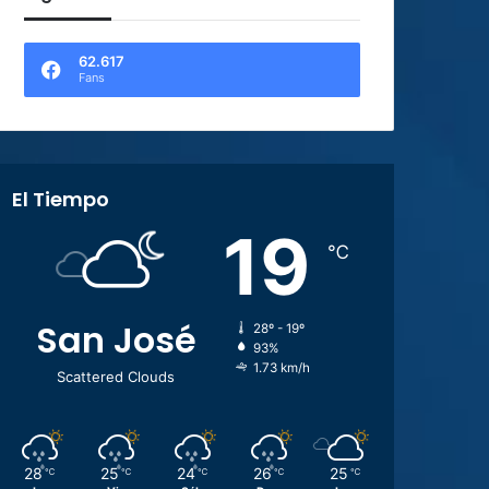
62.617
Fans
El Tiempo
19
℃
San José
28º - 19º
93%
1.73 km/h
Scattered Clouds
28
25
24
26
25
℃
℃
℃
℃
℃