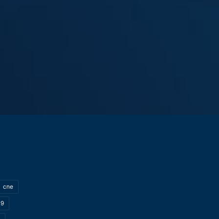
cne
19