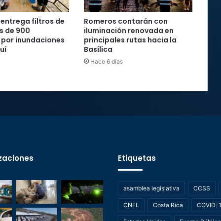
entrega filtros de
Romeros contarán con
s de 900
iluminación renovada en
 por inundaciones
principales rutas hacia la
uí
Basílica
Hace 6 días
zaciones
Etiquetas
asamblea legislativa
CCSS
CNFL
Costa Rica
COVID-