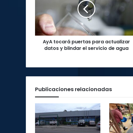
para
actualizar
datos
y
blindar
el
AyA tocará puertas para actualizar
servicio
de
datos y blindar el servicio de agua
agua
Publicaciones relacionadas