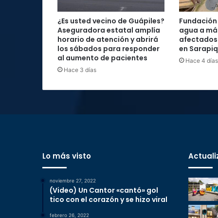
¿Es usted vecino de Guápiles?
Fundación 
Aseguradora estatal amplía
agua a má
horario de atención y abrirá
afectados
los sábados para responder
en Sarapiq
al aumento de pacientes
Hace 4 días
Hace 3 días
Lo más visto
Actuali
noviembre 27, 2022
(Video) Un Cantor «cantó» gol
tico con el corazón y se hizo viral
febrero 26, 2022