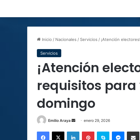
Inicio
/
Nacionales
/
Servicios
/
¡Atención electores
Servicios
¡Atención elect
requisitos para
domingo
Send
Emilio Araya
enero 29, 2026
an
Facebook
X
LinkedIn
Pinterest
Skype
Messen
C
email