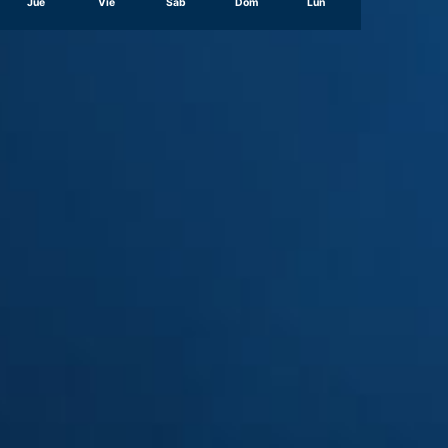
Jue
Vie
Sáb
Dom
Lun