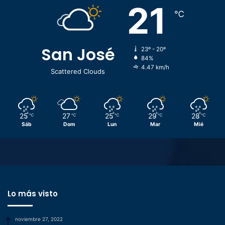
21
℃
San José
23º - 20º
84%
4.47 km/h
Scattered Clouds
25
27
25
29
28
℃
℃
℃
℃
℃
Sáb
Dom
Lun
Mar
Mié
Lo más visto
noviembre 27, 2022