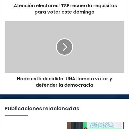
¡Atención electores! TSE recuerda requisitos
para votar este domingo
Nada
está
decidido:
UNA
llama
a
votar
y
defender
Nada está decidido: UNA llama a votar y
la
democracia
defender la democracia
Publicaciones relacionadas