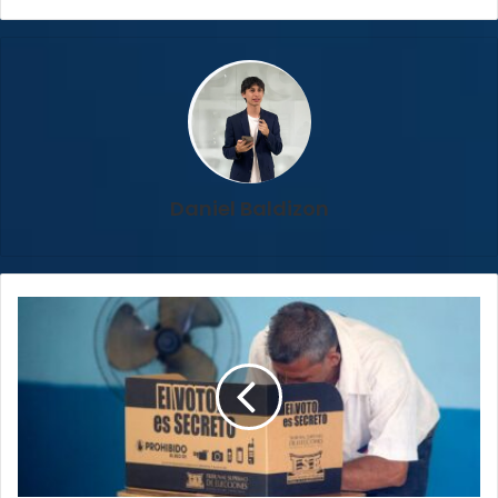
Daniel Baldizon
¡Atención
electores!
TSE
recuerda
requisitos
para
votar
este
domingo