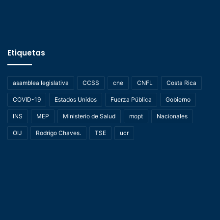
Etiquetas
asamblea legislativa
CCSS
cne
CNFL
Costa Rica
COVID-19
Estados Unidos
Fuerza Pública
Gobierno
INS
MEP
Ministerio de Salud
mopt
Nacionales
OIJ
Rodrigo Chaves.
TSE
ucr