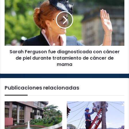
partidos
Ferguson
y
fue
biografía
diagnosticada
de
con
candidaturas
cáncer
de
piel
durante
Sarah Ferguson fue diagnosticada con cáncer
tratamiento
de
de piel durante tratamiento de cáncer de
cáncer
mama
de
mama
Publicaciones relacionadas