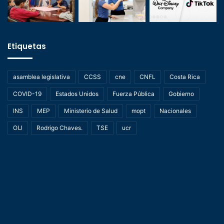
Etiquetas
asamblea legislativa
CCSS
cne
CNFL
Costa Rica
COVID-19
Estados Unidos
Fuerza Pública
Gobierno
INS
MEP
Ministerio de Salud
mopt
Nacionales
OIJ
Rodrigo Chaves.
TSE
ucr