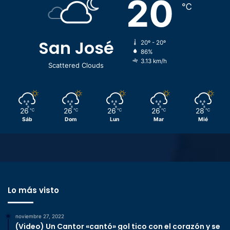
20
℃
San José
20º - 20º
86%
3.13 km/h
Scattered Clouds
26
26
26
26
28
℃
℃
℃
℃
℃
Sáb
Dom
Lun
Mar
Mié
Lo más visto
noviembre 27, 2022
(Video) Un Cantor «cantó» gol tico con el corazón y se