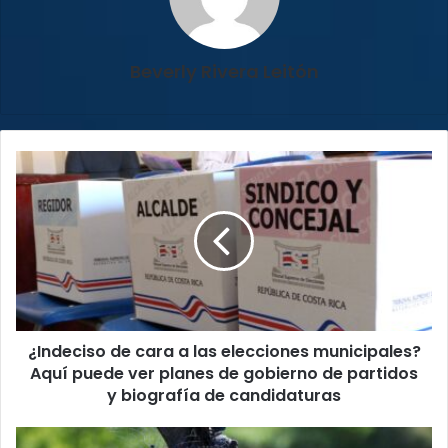
Beverly Rivera Leitón
¿Indeciso
de
cara
a
las
elecciones
municipales?
Aquí
puede
¿Indeciso de cara a las elecciones municipales?
ver
planes
Aquí puede ver planes de gobierno de partidos
de
y biografía de candidaturas
gobierno
de
Sarah