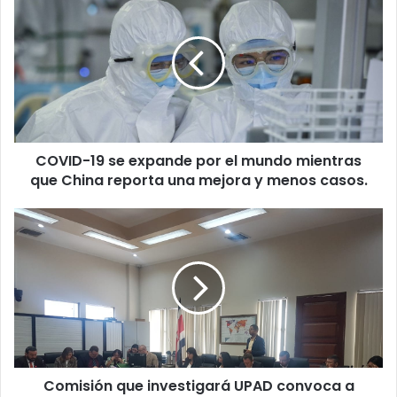
19
se
expande
por
el
mundo
mientras
que
COVID-19 se expande por el mundo mientras
China
reporta
que China reporta una mejora y menos casos.
una
mejora
Comisión
y
que
menos
investigará
casos.
UPAD
convoca
a
Alvarado,
Morales,
Piza
Comisión que investigará UPAD convoca a
y