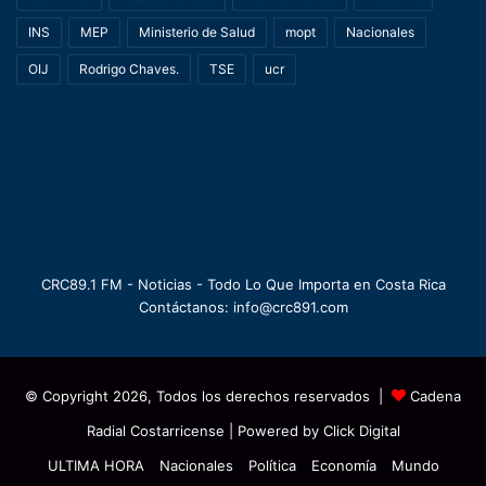
INS
MEP
Ministerio de Salud
mopt
Nacionales
OIJ
Rodrigo Chaves.
TSE
ucr
CRC89.1 FM - Noticias - Todo Lo Que Importa en Costa Rica
Contáctanos: info@crc891.com
© Copyright 2026, Todos los derechos reservados |
Cadena
Radial Costarricense
| Powered by
Click Digital
ULTIMA HORA
Nacionales
Política
Economía
Mundo