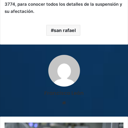
3774, para conocer todos los detalles de la suspensión y
su afectación.
san rafael
Francisco León
Sitio
web
COVID-