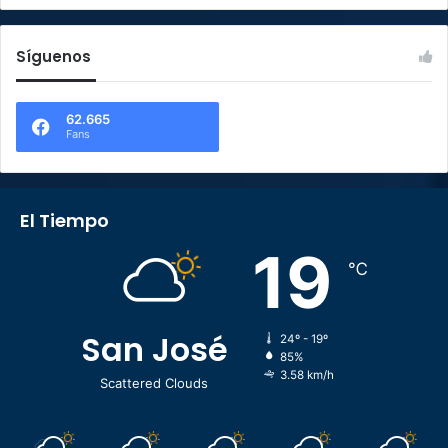
Síguenos
62.665
Fans
El Tiempo
19
℃
San José
24º - 19º
85%
3.58 km/h
Scattered Clouds