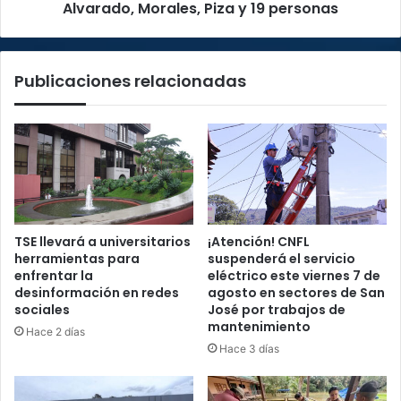
19
Alvarado, Morales, Piza y 19 personas
personas
Publicaciones relacionadas
TSE llevará a universitarios
¡Atención! CNFL
herramientas para
suspenderá el servicio
enfrentar la
eléctrico este viernes 7 de
desinformación en redes
agosto en sectores de San
sociales
José por trabajos de
mantenimiento
Hace 2 días
Hace 3 días