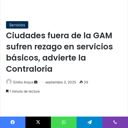
Servicios
Ciudades fuera de la GAM
sufren rezago en servicios
básicos, advierte la
Contraloría
Send
Emilio Araya
septiembre 3, 2025
39
an
1 minuto de lectura
email
Facebook
X
WhatsApp
Telegram
Viber