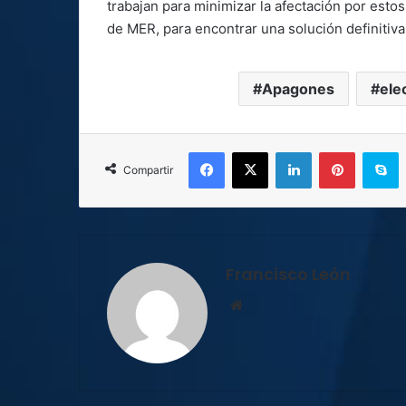
trabajan para minimizar la afectación por est
de MER, para encontrar una solución definitiva 
Apagones
ele
Facebook
X
LinkedIn
Pinterest
S
Compartir
Francisco León
Sitio
web