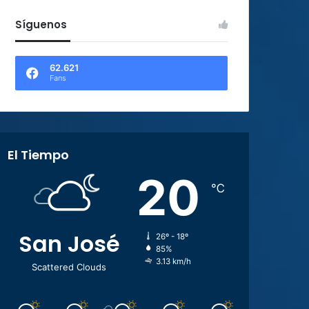
Síguenos
62.621
Fans
El Tiempo
20
℃
San José
26º - 18º
85%
3.13 km/h
Scattered Clouds