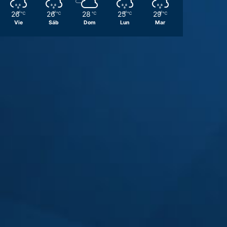
26
26
28
25
29
℃
℃
℃
℃
℃
Vie
Sáb
Dom
Lun
Mar