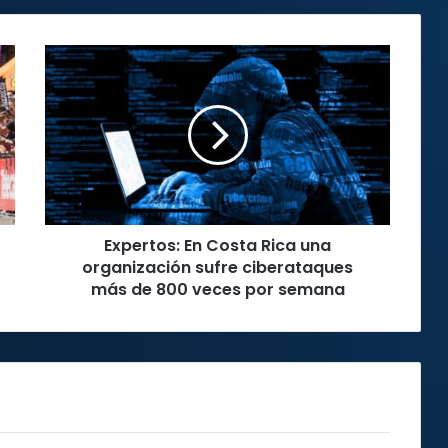
Expertos:
En
Costa
Rica
una
organización
sufre
ciberataques
más
Expertos: En Costa Rica una
de
800
organización sufre ciberataques
veces
más de 800 veces por semana
por
semana