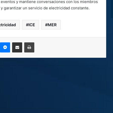
os eventos y mantiene conversaciones con los miembros
y garantizar un servicio de electricidad constante.
ctricidad
ICE
MER
kype
Messenger
Compartir por correo electrónico
Imprimir