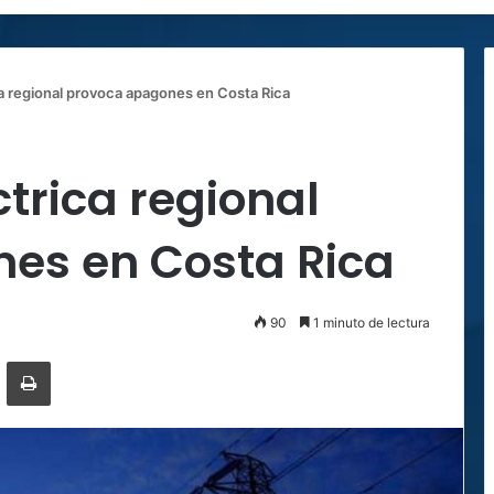
ica regional provoca apagones en Costa Rica
ctrica regional
es en Costa Rica
90
1 minuto de lectura
ger
ompartir por correo electrónico
Imprimir