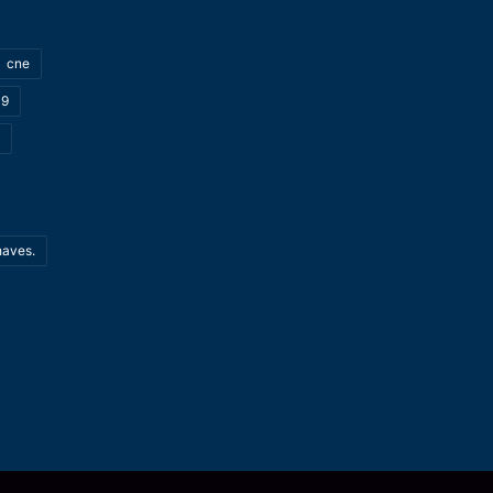
cne
19
haves.