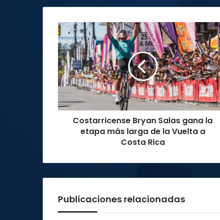
Costarricense
Bryan
Salas
gana
la
etapa
más
larga
de
Costarricense Bryan Salas gana la
la
Vuelta
etapa más larga de la Vuelta a
a
Costa Rica
Costa
Rica
Publicaciones relacionadas