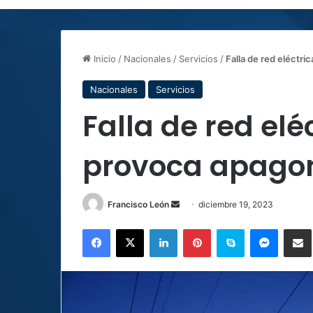
Inicio
/
Nacionales
/
Servicios
/
Falla de red eléctr
Nacionales
Servicios
Falla de red elé
provoca apagon
Send
Francisco León
diciembre 19, 2023
an
Facebook
X
LinkedIn
Pinterest
Skype
Messen
C
email