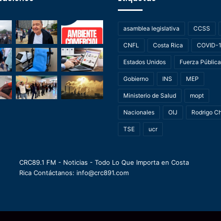
asamblea legislativa
CCSS
CNFL
Costa Rica
COVID-
Estados Unidos
Fuerza Pública
Gobierno
INS
MEP
Ministerio de Salud
mopt
Nacionales
OIJ
Rodrigo C
TSE
ucr
CRC89.1 FM - Noticias - Todo Lo Que Importa en Costa
Rica Contáctanos: info@crc891.com