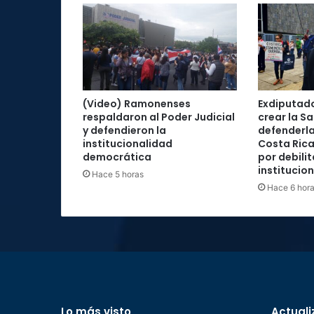
(Video) Ramonenses
Exdiputad
respaldaron al Poder Judicial
crear la Sa
y defendieron la
defenderla
institucionalidad
Costa Rica
democrática
por debilit
institucio
Hace 5 horas
Hace 6 hor
Lo más visto
Actuali