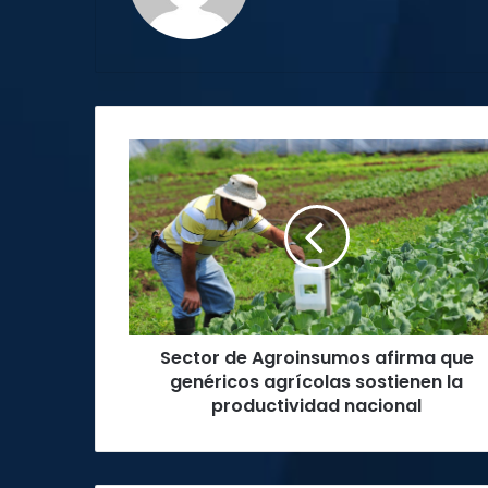
Sector
de
Agroinsumos
afirma
que
genéricos
agrícolas
sostienen
la
Sector de Agroinsumos afirma que
productividad
nacional
genéricos agrícolas sostienen la
productividad nacional