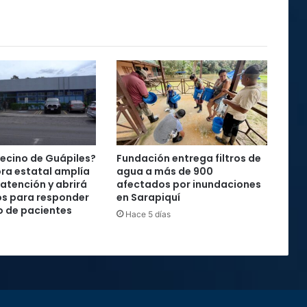
vecino de Guápiles?
Fundación entrega filtros de
ra estatal amplía
agua a más de 900
 atención y abrirá
afectados por inundaciones
os para responder
en Sarapiquí
o de pacientes
Hace 5 días