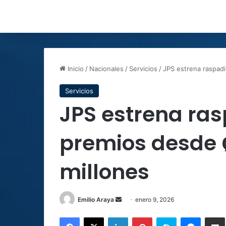
Inicio
/
Nacionales
/
Servicios
/
JPS estrena raspad
Servicios
JPS estrena ras
premios desde 
millones
Send
Emilio Araya
enero 9, 2026
an
Facebook
X
LinkedIn
Pinterest
Skype
Messen
C
email