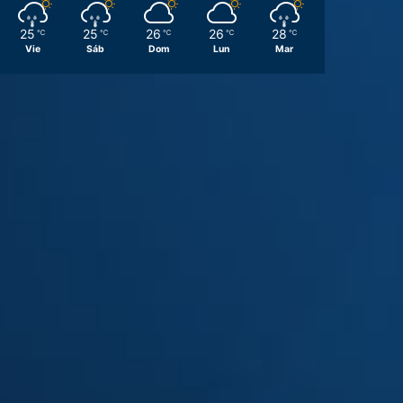
25
25
26
26
28
℃
℃
℃
℃
℃
Vie
Sáb
Dom
Lun
Mar