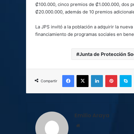
₡100.000, cinco premios de ₡1.000.000, dos 
₡20.000.000, además de 10 premios adicional
La JPS invitó a la población a adquirir la nuev
financiamiento de programas sociales en benef
Junta de Protección Soc
Facebook
X
LinkedIn
Pinterest
S
Compartir
Emilio Araya
Sitio
web