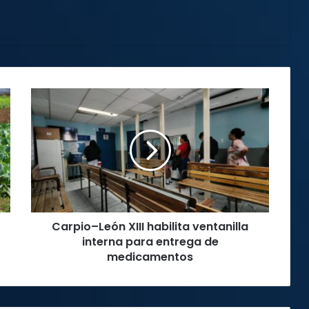
Carpio–
León
XIII
habilita
ventanilla
interna
para
entrega
de
Carpio–León XIII habilita ventanilla
medicamentos
interna para entrega de
medicamentos