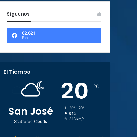
Síguenos
62.621
Fans
El Tiempo
20
℃
San José
20º - 20º
84%
3.13 km/h
Scattered Clouds