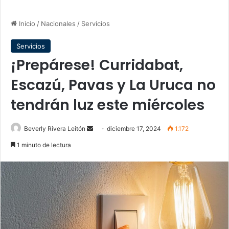
Inicio
/
Nacionales
/
Servicios
Servicios
¡Prepárese! Curridabat,
Escazú, Pavas y La Uruca no
tendrán luz este miércoles
Send
Beverly Rivera Leitón
diciembre 17, 2024
1.172
an
1 minuto de lectura
email