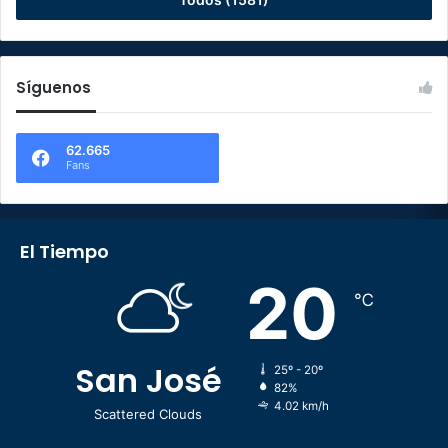
Síguenos
62.665
Fans
El Tiempo
20
℃
San José
25º - 20º
82%
4.02 km/h
Scattered Clouds