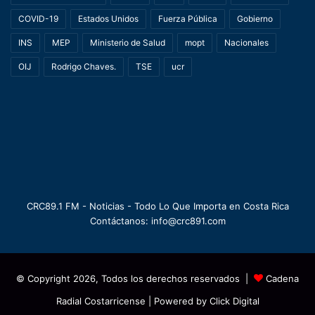
COVID-19
Estados Unidos
Fuerza Pública
Gobierno
INS
MEP
Ministerio de Salud
mopt
Nacionales
OIJ
Rodrigo Chaves.
TSE
ucr
CRC89.1 FM - Noticias - Todo Lo Que Importa en Costa Rica
Contáctanos: info@crc891.com
© Copyright 2026, Todos los derechos reservados |
Cadena
Radial Costarricense
| Powered by
Click Digital