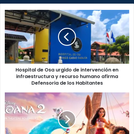
Hospital
de
Osa
urgido
de
intervención
en
infraestructura
y
Hospital de Osa urgido de intervención en
recurso
humano
infraestructura y recurso humano afirma
afirma
Defensoria de los Habitantes
Defensoria
de
“Moana
los
2”
Habitantes
marca
récords
en
taquilla