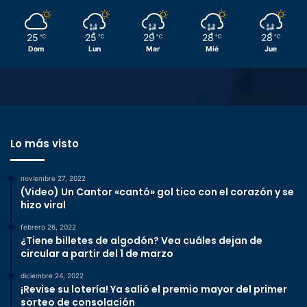
25
25
29
28
28
℃
℃
℃
℃
℃
Dom
Lun
Mar
Mié
Jue
Lo más visto
noviembre 27, 2022
(Video) Un Cantor «cantó» gol tico con el corazón y se
hizo viral
febrero 26, 2022
¿Tiene billetes de algodón? Vea cuáles dejan de
circular a partir del 1 de marzo
diciembre 24, 2022
¡Revise su lotería! Ya salió el premio mayor del primer
sorteo de consolación