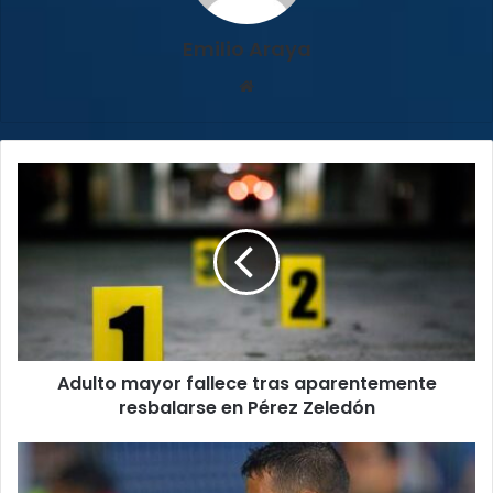
Emilio Araya
Sitio
web
Adulto
mayor
fallece
tras
aparentemente
resbalarse
en
Pérez
Zeledón
Adulto mayor fallece tras aparentemente
resbalarse en Pérez Zeledón
Saprissa
avanza