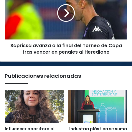
a
la
final
del
Torneo
de
Copa
Saprissa avanza a la final del Torneo de Copa
tras
vencer
tras vencer en penales al Herediano
en
penales
al
Publicaciones relacionadas
Herediano
Influencer opositora al
Industria plástica se suma