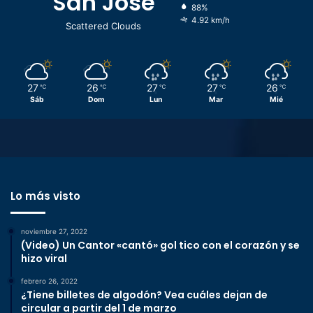
San José
88%
4.92 km/h
Scattered Clouds
27
26
27
27
26
℃
℃
℃
℃
℃
Sáb
Dom
Lun
Mar
Mié
Lo más visto
noviembre 27, 2022
(Video) Un Cantor «cantó» gol tico con el corazón y se
hizo viral
febrero 26, 2022
¿Tiene billetes de algodón? Vea cuáles dejan de
circular a partir del 1 de marzo