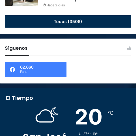
Hace 2 días
Todos (3506)
Síguenos
62.660
Fans
El Tiempo
20
℃
27º - 19º