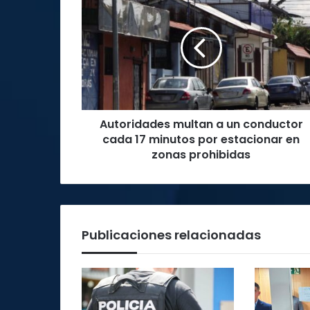
multan
a
un
conductor
cada
17
minutos
por
Autoridades multan a un conductor
estacionar
en
cada 17 minutos por estacionar en
zonas
zonas prohibidas
prohibidas
Publicaciones relacionadas