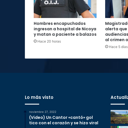
Hombres encapuchados
Magistrada
ingresan a hospital de Nicoya
alerta que
y matan a paciente a balazos
audiencias
al crimen 
Hace 20 horas
Hace 5 días
Lo más visto
Actuali
noviembre 27, 2022
(Video) Un Cantor «cantó» gol
tico con el corazón y se hizo viral