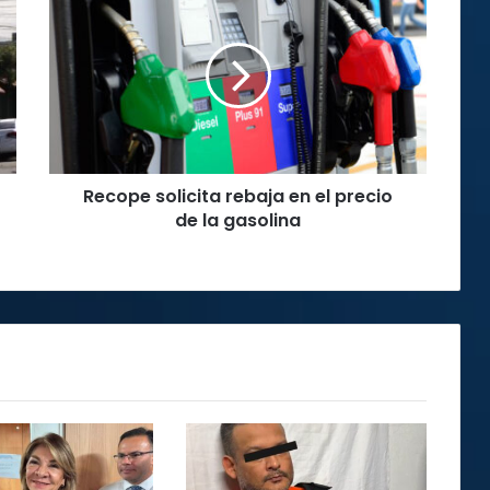
solicita
rebaja
en
el
precio
de
la
gasolina
Recope solicita rebaja en el precio
de la gasolina