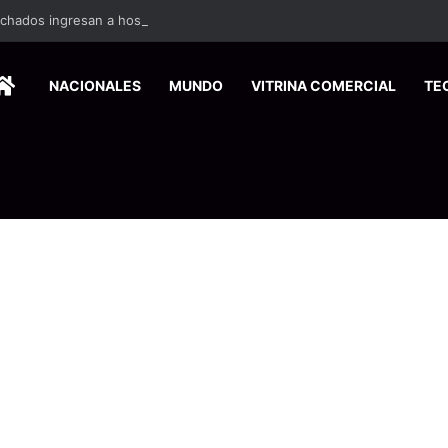
ados ingresan a hospital de Nicoya y matan a paciente a balazos
HOME
NACIONALES
MUNDO
VITRINA COMERCIAL
TE