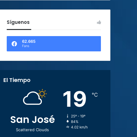
Síguenos
62.665
Fans
El Tiempo
19
℃
San José
25º - 19º
84%
4.02 km/h
Scattered Clouds