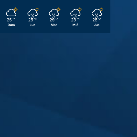
25
25
29
28
28
℃
℃
℃
℃
℃
Dom
Lun
Mar
Mié
Jue