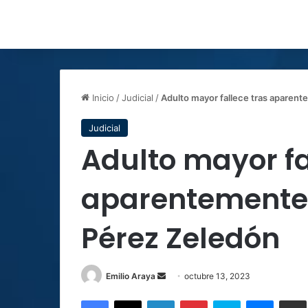
Inicio
/
Judicial
/
Adulto mayor fallece tras aparen
Judicial
Adulto mayor fa
aparentemente 
Pérez Zeledón
Send
Emilio Araya
octubre 13, 2023
an
Facebook
X
LinkedIn
Pinterest
Skype
Messen
C