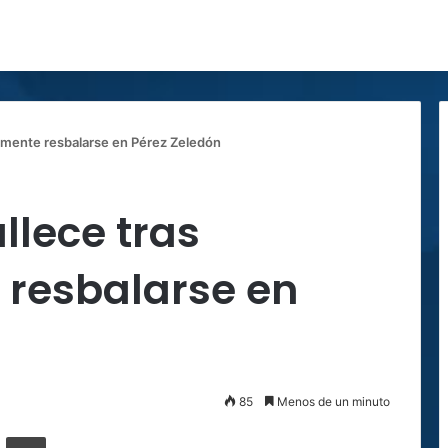
temente resbalarse en Pérez Zeledón
llece tras
resbalarse en
85
Menos de un minuto
ger
ompartir por correo electrónico
Imprimir