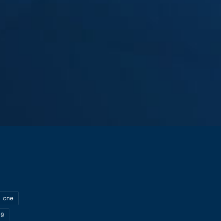
cne
19