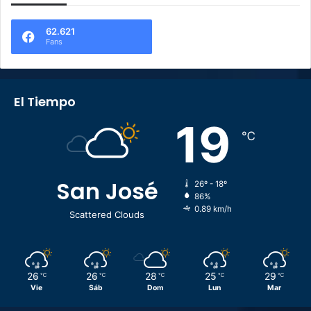
62.621
Fans
El Tiempo
19
℃
San José
26º - 18º
86%
0.89 km/h
Scattered Clouds
26
26
28
25
29
℃
℃
℃
℃
℃
Vie
Sáb
Dom
Lun
Mar