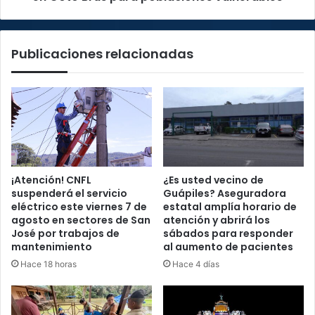
para
poblaciones
vulnerables
Publicaciones relacionadas
¡Atención! CNFL
¿Es usted vecino de
suspenderá el servicio
Guápiles? Aseguradora
eléctrico este viernes 7 de
estatal amplía horario de
agosto en sectores de San
atención y abrirá los
José por trabajos de
sábados para responder
mantenimiento
al aumento de pacientes
Hace 18 horas
Hace 4 días