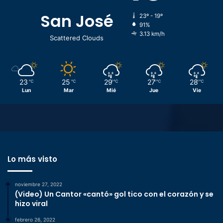
San José
23º - 19º
91%
3.13 km/h
Scattered Clouds
23
25
29
27
28
℃
℃
℃
℃
℃
Lun
Mar
Mié
Jue
Vie
Lo más visto
noviembre 27, 2022
(Video) Un Cantor «cantó» gol tico con el corazón y se
hizo viral
febrero 26, 2022