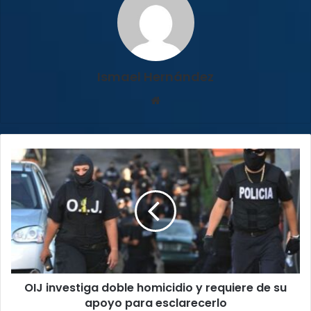
Ismael Hernández
Sitio
web
OIJ
investiga
doble
homicidio
y
requiere
de
su
apoyo
OIJ investiga doble homicidio y requiere de su
para
esclarecerlo
apoyo para esclarecerlo