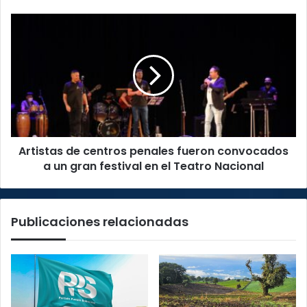
Artistas
de
centros
penales
fueron
convocados
a
un
gran
Artistas de centros penales fueron convocados
festival
en
a un gran festival en el Teatro Nacional
el
Teatro
Nacional
Publicaciones relacionadas