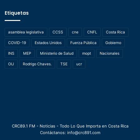
Etiquetas
asamblea legislativa
CCSS
cne
CNFL
Costa Rica
COVID-19
Estados Unidos
Fuerza Pública
Gobierno
INS
MEP
Ministerio de Salud
mopt
Nacionales
OIJ
Rodrigo Chaves.
TSE
ucr
CRC89.1 FM - Noticias - Todo Lo Que Importa en Costa Rica
Contáctanos: info@crc891.com