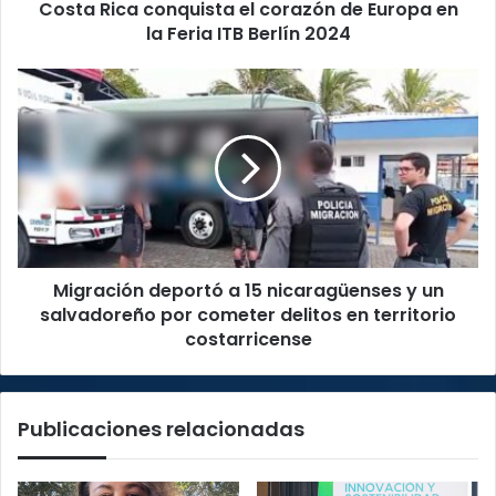
Costa Rica conquista el corazón de Europa en
Feria
ITB
la Feria ITB Berlín 2024
Berlín
2024
Migración
deportó
a
15
nicaragüenses
y
un
salvadoreño
por
Migración deportó a 15 nicaragüenses y un
cometer
delitos
salvadoreño por cometer delitos en territorio
en
costarricense
territorio
costarricense
Publicaciones relacionadas