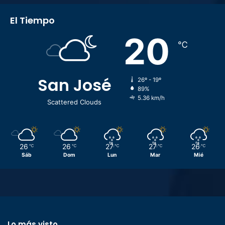
El Tiempo
20
℃
San José
26º - 19º
89%
5.36 km/h
Scattered Clouds
26
26
27
27
26
℃
℃
℃
℃
℃
Sáb
Dom
Lun
Mar
Mié
Lo más visto