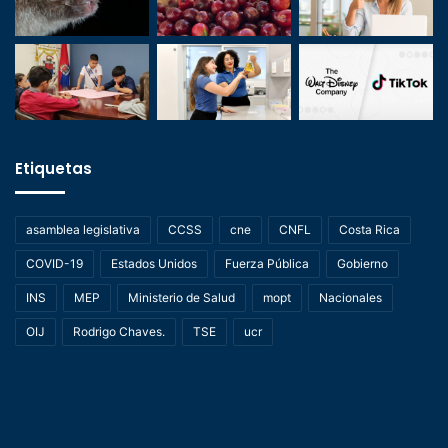
Etiquetas
asamblea legislativa
CCSS
cne
CNFL
Costa Rica
COVID-19
Estados Unidos
Fuerza Pública
Gobierno
INS
MEP
Ministerio de Salud
mopt
Nacionales
OIJ
Rodrigo Chaves.
TSE
ucr