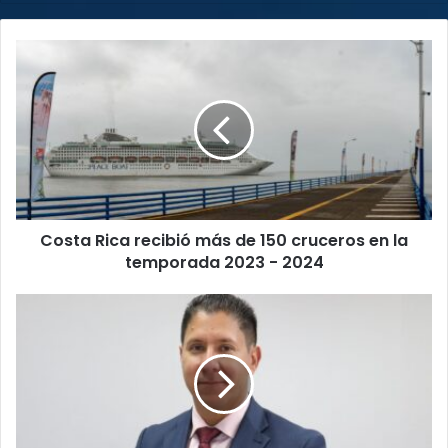
Costa
Rica
recibió
más
de
150
cruceros
en
la
Costa Rica recibió más de 150 cruceros en la
temporada
2023
temporada 2023 - 2024
-
2024
Viceministro
de
Transportes
se
habría
reunido
con