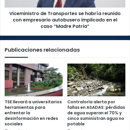
empresario
autobusero
Viceministro de Transportes se habría reunido
implicado
en
con empresario autobusero implicado en el
el
caso “Madre Patria”
caso
“Madre
Patria”
Publicaciones relacionadas
TSE llevará a universitarios
Contraloría alerta por
herramientas para
fallas en ASADAS: pérdidas
enfrentar la
de agua superan el 70% y
desinformación en redes
cinco suministran agua no
sociales
potable