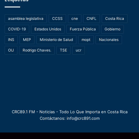
asamblea legislativa
CCSS
cne
CNFL
Costa Rica
COVID-19
Estados Unidos
Fuerza Pública
Gobierno
INS
MEP
Ministerio de Salud
mopt
Nacionales
OIJ
Rodrigo Chaves.
TSE
ucr
CRC89.1 FM - Noticias - Todo Lo Que Importa en Costa Rica
Contáctanos: info@crc891.com