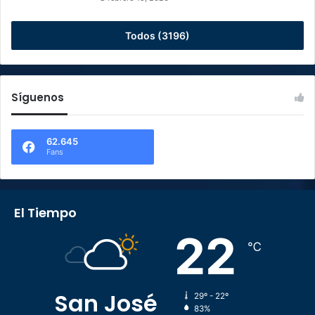
Todos (3196)
Síguenos
62.645
Fans
El Tiempo
22
℃
San José
29º - 22º
83%