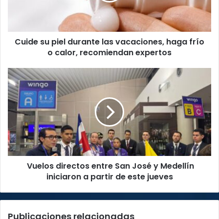
haga
frío
o
Cuide su piel durante las vacaciones, haga frío
calor,
recomiendan
o calor, recomiendan expertos
expertos
Vuelos
directos
entre
San
José
y
Medellín
iniciaron
a
Vuelos directos entre San José y Medellín
partir
de
iniciaron a partir de este jueves
este
jueves
Publicaciones relacionadas