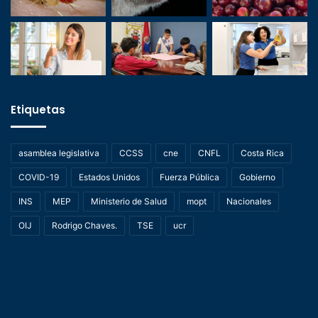
Etiquetas
asamblea legislativa
CCSS
cne
CNFL
Costa Rica
COVID-19
Estados Unidos
Fuerza Pública
Gobierno
INS
MEP
Ministerio de Salud
mopt
Nacionales
OIJ
Rodrigo Chaves.
TSE
ucr