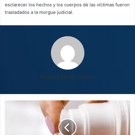
esclarecer los hechos y los cuerpos de las víctimas fueron
trasladados a la morgue judicial.
Beverly Rivera Leitón
Cuide
su
piel
durante
las
vacaciones,