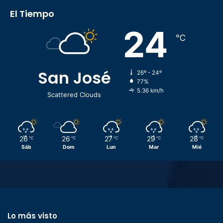
El Tiempo
24
℃
San José
26º - 24º
77%
5.36 km/h
Scattered Clouds
26
26
27
29
28
℃
℃
℃
℃
℃
Sáb
Dom
Lun
Mar
Mié
Lo más visto