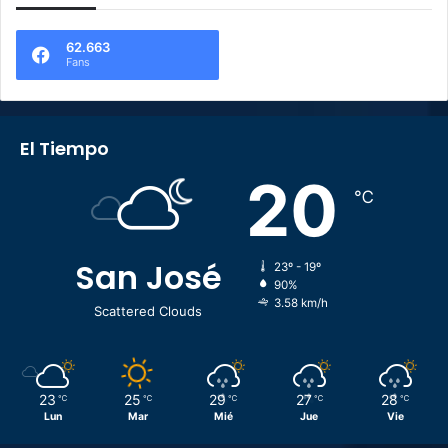
62.663
Fans
El Tiempo
20
℃
San José
23º - 19º
90%
3.58 km/h
Scattered Clouds
23
25
29
27
28
℃
℃
℃
℃
℃
Lun
Mar
Mié
Jue
Vie