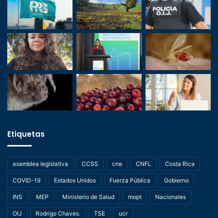
Etiquetas
asamblea legislativa
CCSS
cne
CNFL
Costa Rica
COVID-19
Estados Unidos
Fuerza Pública
Gobierno
INS
MEP
Ministerio de Salud
mopt
Nacionales
OIJ
Rodrigo Chaves.
TSE
ucr