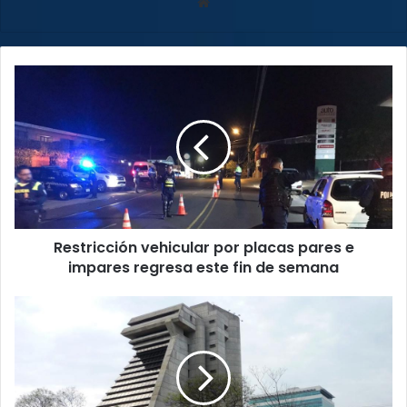
Sitio
web
Restricción
vehicular
por
placas
pares
e
impares
regresa
este
Restricción vehicular por placas pares e
fin
de
impares regresa este fin de semana
semana
Contraloría:
PANI
tiene
débiles
controles
para