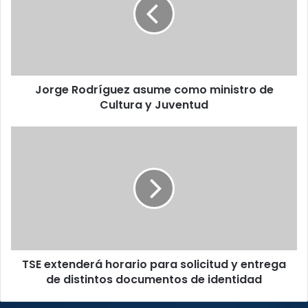
como
ministro
de
Cultura
y
Juventud
Jorge Rodríguez asume como ministro de
Cultura y Juventud
TSE
extenderá
horario
para
solicitud
y
entrega
de
distintos
TSE extenderá horario para solicitud y entrega
documentos
de
de distintos documentos de identidad
identidad