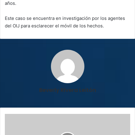
años.
Este caso se encuentra en investigación por los agentes
del OIJ para esclarecer el móvil de los hechos.
Beverly Rivera Leitón
Jorge
Rodríguez
asume