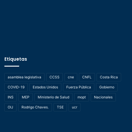
Etiquetas
asamblea legislativa
CCSS
cne
CNFL
Costa Rica
COVID-19
Estados Unidos
Fuerza Pública
Gobierno
INS
MEP
Ministerio de Salud
mopt
Nacionales
OIJ
Rodrigo Chaves.
TSE
ucr