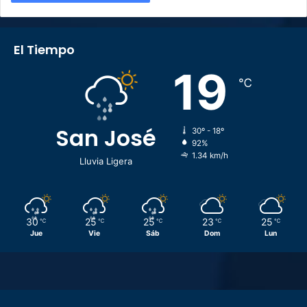
El Tiempo
19
℃
San José
30º - 18º
92%
1.34 km/h
Lluvia Ligera
30
25
25
23
25
℃
℃
℃
℃
℃
Jue
Vie
Sáb
Dom
Lun