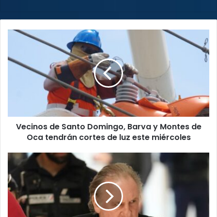
Vecinos
de
Santo
Domingo,
Barva
y
Montes
de
Oca
Vecinos de Santo Domingo, Barva y Montes de
tendrán
cortes
Oca tendrán cortes de luz este miércoles
de
luz
¡Gerard
este
Depardieu
miércoles
a
prisión!
Actor
francés