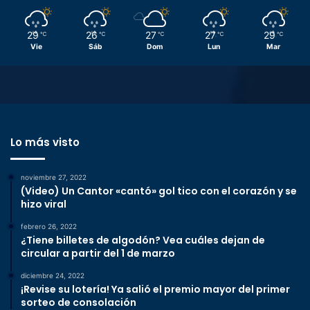
29
26
27
27
29
℃
℃
℃
℃
℃
Vie
Sáb
Dom
Lun
Mar
Lo más visto
noviembre 27, 2022
(Video) Un Cantor «cantó» gol tico con el corazón y se
hizo viral
febrero 26, 2022
¿Tiene billetes de algodón? Vea cuáles dejan de
circular a partir del 1 de marzo
diciembre 24, 2022
¡Revise su lotería! Ya salió el premio mayor del primer
sorteo de consolación