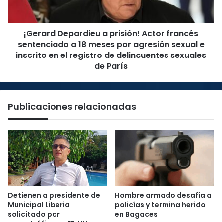
sentenciado
a
18
¡Gerard Depardieu a prisión! Actor francés
meses
por
sentenciado a 18 meses por agresión sexual e
agresión
inscrito en el registro de delincuentes sexuales
sexual
de París
e
inscrito
en
Publicaciones relacionadas
el
registro
de
delincuentes
sexuales
de
París
Detienen a presidente de
Hombre armado desafía a
Municipal Liberia
policías y termina herido
solicitado por
en Bagaces