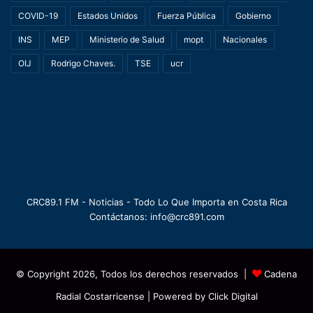
COVID-19
Estados Unidos
Fuerza Pública
Gobierno
INS
MEP
Ministerio de Salud
mopt
Nacionales
OIJ
Rodrigo Chaves.
TSE
ucr
CRC89.1 FM - Noticias - Todo Lo Que Importa en Costa Rica
Contáctanos: info@crc891.com
© Copyright 2026, Todos los derechos reservados |
Cadena
Radial Costarricense
| Powered by
Click Digital