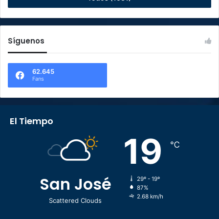
Síguenos
62.645
Fans
El Tiempo
19
℃
San José
29º - 19º
87%
2.68 km/h
Scattered Clouds