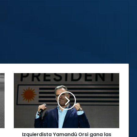
Izquierdista
Yamandú
Orsi
gana
las
elecciones
presidenciales
de
Uruguay
Izquierdista Yamandú Orsi gana las