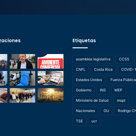
zaciones
Etiquetas
asamblea legislativa
CCSS
CNFL
Costa Rica
COVID-
Estados Unidos
Fuerza Pública
Gobierno
INS
MEP
Ministerio de Salud
mopt
Nacionales
OIJ
Rodrigo C
TSE
ucr