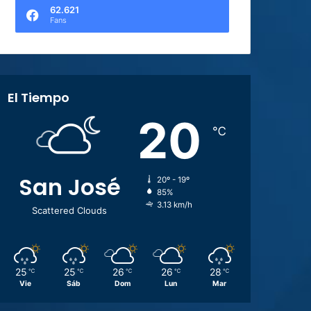
62.621
Fans
El Tiempo
20
℃
San José
20º - 19º
85%
3.13 km/h
Scattered Clouds
25
25
26
26
28
℃
℃
℃
℃
℃
Vie
Sáb
Dom
Lun
Mar