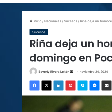
Inicio
/
Nacionales
/
Sucesos
/
Riña deja un hombre
Sucesos
Riña deja un ho
domingo en Poc
Send
Beverly Rivera Leitón
noviembre 24, 2024
an
Facebook
X
LinkedIn
Pinterest
Skype
Messen
C
email