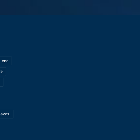
cne
19
haves.