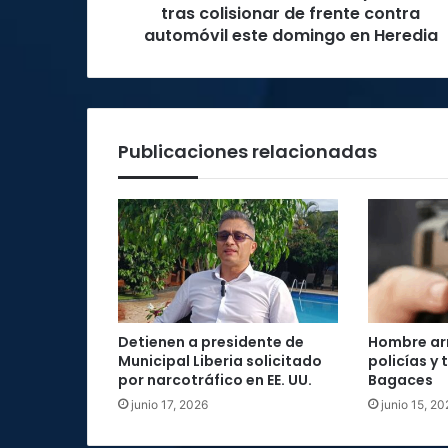
automóvil
tras colisionar de frente contra
este
automóvil este domingo en Heredia
domingo
en
Heredia
Publicaciones relacionadas
Detienen a presidente de
Hombre ar
Municipal Liberia solicitado
policías y
por narcotráfico en EE. UU.
Bagaces
junio 17, 2026
junio 15, 20