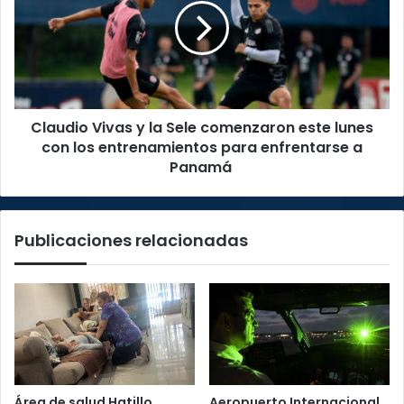
la
Sele
comenzaron
este
lunes
con
Claudio Vivas y la Sele comenzaron este lunes
los
entrenamientos
con los entrenamientos para enfrentarse a
para
Panamá
enfrentarse
a
Panamá
Publicaciones relacionadas
Área de salud Hatillo
Aeropuerto Internacional