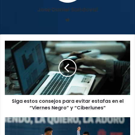
Jose Daniel Sandoval
Sitio
web
Siga
estos
consejos
para
evitar
estafas
en
el
“Viernes
Siga estos consejos para evitar estafas en el
Negro”
y
“Viernes Negro” y “Ciberlunes”
“Ciberlunes”
Claudio
Vivas
y