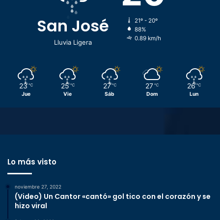
San José
21º - 20º
88%
0.89 km/h
Lluvia Ligera
23
25
27
27
26
℃
℃
℃
℃
℃
Jue
Vie
Sáb
Dom
Lun
Lo más visto
noviembre 27, 2022
(Video) Un Cantor «cantó» gol tico con el corazón y se
hizo viral