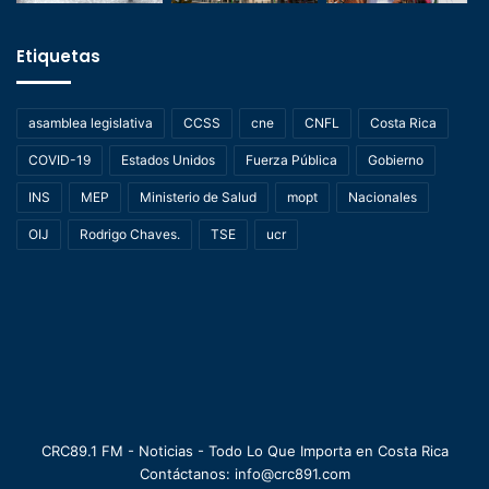
Etiquetas
asamblea legislativa
CCSS
cne
CNFL
Costa Rica
COVID-19
Estados Unidos
Fuerza Pública
Gobierno
INS
MEP
Ministerio de Salud
mopt
Nacionales
OIJ
Rodrigo Chaves.
TSE
ucr
CRC89.1 FM - Noticias - Todo Lo Que Importa en Costa Rica
Contáctanos: info@crc891.com