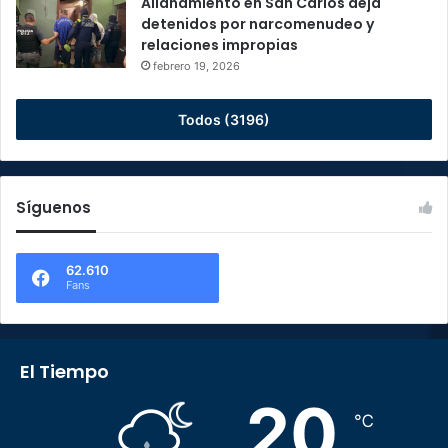
Allanamiento en San Carlos deja
detenidos por narcomenudeo y
relaciones impropias
febrero 19, 2026
Todos (3196)
Síguenos
62.610
Fans
El Tiempo
20
℃