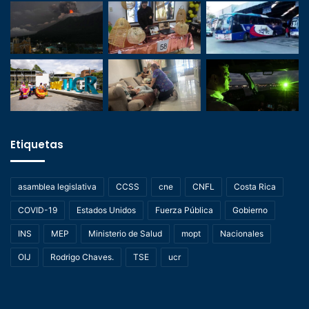
Etiquetas
asamblea legislativa
CCSS
cne
CNFL
Costa Rica
COVID-19
Estados Unidos
Fuerza Pública
Gobierno
INS
MEP
Ministerio de Salud
mopt
Nacionales
OIJ
Rodrigo Chaves.
TSE
ucr