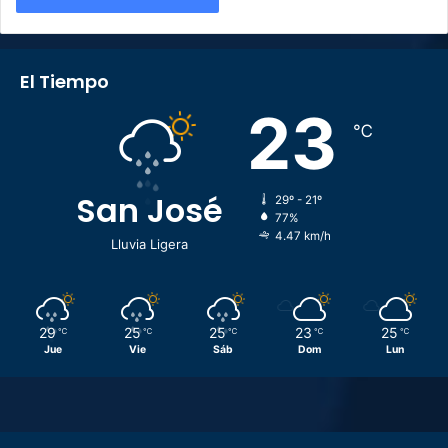
El Tiempo
23
℃
San José
29º - 21º
77%
4.47 km/h
Lluvia Ligera
29
25
25
23
25
℃
℃
℃
℃
℃
Jue
Vie
Sáb
Dom
Lun