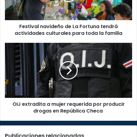
actividades
culturales
para
Festival navideño de La Fortuna tendrá
toda
la
actividades culturales para toda la familia
familia
OIJ
extradita
a
mujer
requerida
por
producir
drogas
en
OIJ extradita a mujer requerida por producir
República
Checa
drogas en República Checa
Publicaciones relacionadas