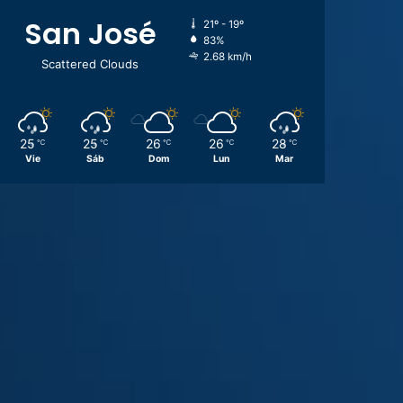
San José
21º - 19º
83%
2.68 km/h
Scattered Clouds
25
25
26
26
28
℃
℃
℃
℃
℃
Vie
Sáb
Dom
Lun
Mar