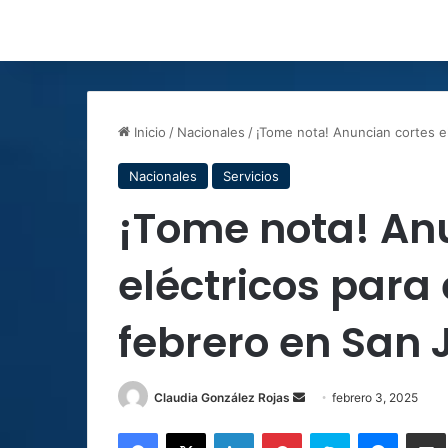
Inicio
/
Nacionales
/
¡Tome nota! Anuncian cortes e
Nacionales
Servicios
¡Tome nota! An
eléctricos para
febrero en San 
Send
Claudia González Rojas
febrero 3, 2025
an
Facebook
X
LinkedIn
Pinterest
Skype
Messen
C
email