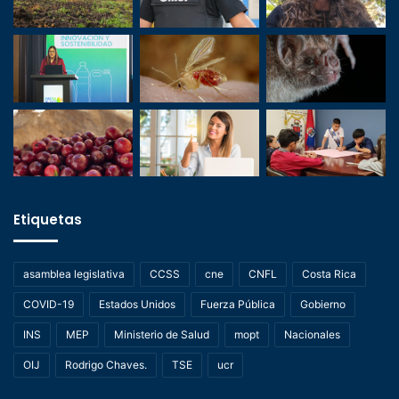
Etiquetas
asamblea legislativa
CCSS
cne
CNFL
Costa Rica
COVID-19
Estados Unidos
Fuerza Pública
Gobierno
INS
MEP
Ministerio de Salud
mopt
Nacionales
OIJ
Rodrigo Chaves.
TSE
ucr