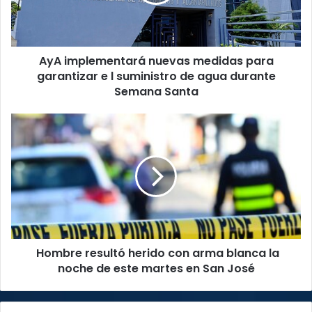
garantizar
e
l
suministro
AyA implementará nuevas medidas para
de
agua
garantizar e l suministro de agua durante
durante
Semana Santa
Semana
Santa
Hombre
resultó
herido
con
arma
blanca
la
noche
de
Hombre resultó herido con arma blanca la
este
martes
noche de este martes en San José
en
San
José