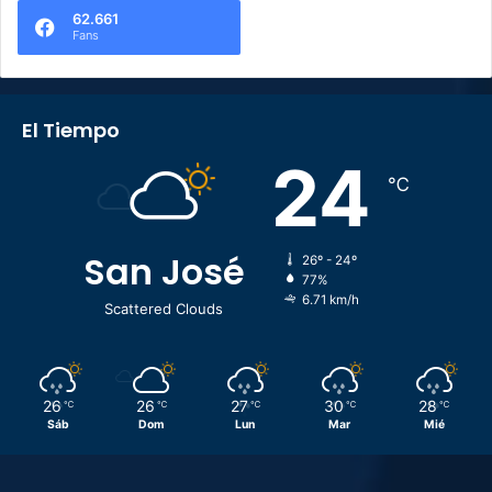
62.661
Fans
El Tiempo
24
℃
San José
26º - 24º
77%
6.71 km/h
Scattered Clouds
26
26
27
30
28
℃
℃
℃
℃
℃
Sáb
Dom
Lun
Mar
Mié