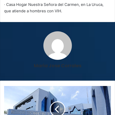
· Casa Hogar Nuestra Señora del Carmen, en La Uruca,
que atiende a hombres con VIH.
Maria Jose Corrales
AyA
implementará
nuevas
medidas
para