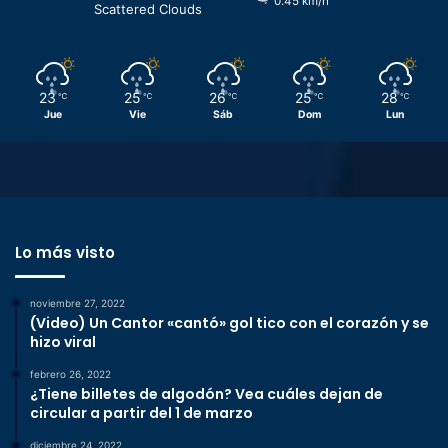
0.45 km/h
Scattered Clouds
23
25
26
25
28
℃
℃
℃
℃
℃
Jue
Vie
Sáb
Dom
Lun
Lo más visto
noviembre 27, 2022
(Video) Un Cantor «cantó» gol tico con el corazón y se
hizo viral
febrero 26, 2022
¿Tiene billetes de algodón? Vea cuáles dejan de
circular a partir del 1 de marzo
diciembre 24, 2022