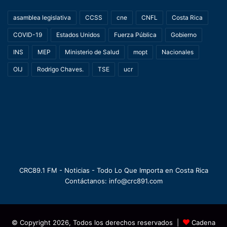
asamblea legislativa
CCSS
cne
CNFL
Costa Rica
COVID-19
Estados Unidos
Fuerza Pública
Gobierno
INS
MEP
Ministerio de Salud
mopt
Nacionales
OIJ
Rodrigo Chaves.
TSE
ucr
CRC89.1 FM - Noticias - Todo Lo Que Importa en Costa Rica
Contáctanos: info@crc891.com
© Copyright 2026, Todos los derechos reservados |
Cadena