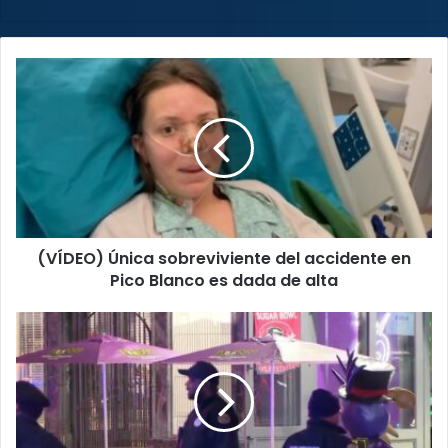
(VÍDEO)
Única
sobreviviente
del
accidente
en
Pico
Blanco
es
(VÍDEO) Única sobreviviente del accidente en
dada
de
Pico Blanco es dada de alta
alta
Conductor
embiste
a
multitud
en
Nueva
Orleans