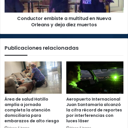
y
deja
Conductor embiste a multitud en Nueva
diez
muertos
Orleans y deja diez muertos
Publicaciones relacionadas
Área de salud Hatillo
Aeropuerto Internacional
amplía a jornada
Juan Santamaría alcanzó
completa la atención
la cifra récord de reportes
domiciliaria para
por interferencias con
embarazos de alto riesgo
luces láser
Hace 5 horas
Hace 5 horas