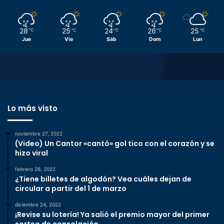
28
25
24
26
25
℃
℃
℃
℃
℃
Jue
Vie
Sáb
Dom
Lun
Lo más visto
noviembre 27, 2022
(Video) Un Cantor «cantó» gol tico con el corazón y se
hizo viral
febrero 26, 2022
¿Tiene billetes de algodón? Vea cuáles dejan de
circular a partir del 1 de marzo
diciembre 24, 2022
¡Revise su lotería! Ya salió el premio mayor del primer
sorteo de consolación