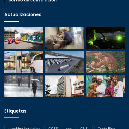
Actualizaciones
Etiquetas
asamblea legislativa
CCSS
cne
CNFL
Costa Rica