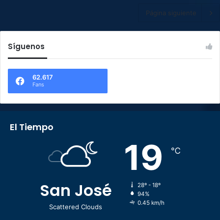
Página siguiente
Síguenos
62.617
Fans
El Tiempo
19
℃
San José
28º - 18º
94%
0.45 km/h
Scattered Clouds