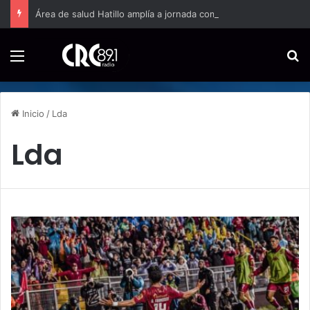
Área de salud Hatillo amplía a jornada completa la atención domiciliaria para embarazos de alto riesgo
Menú
B
Inicio
/
Lda
Lda