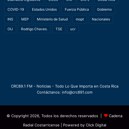
COVID-19
Estados Unidos
Fuerza Pública
Gobierno
INS
MEP
Ministerio de Salud
mopt
Nacionales
OIJ
Rodrigo Chaves.
TSE
ucr
CRC89.1 FM - Noticias - Todo Lo Que Importa en Costa Rica
Contáctanos: info@crc891.com
© Copyright 2026, Todos los derechos reservados |
Cadena
Radial Costarricense
| Powered by
Click Digital