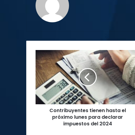
Contribuyentes
tienen
hasta
el
próximo
lunes
para
declarar
impuestos
Contribuyentes tienen hasta el
del
2024
próximo lunes para declarar
impuestos del 2024