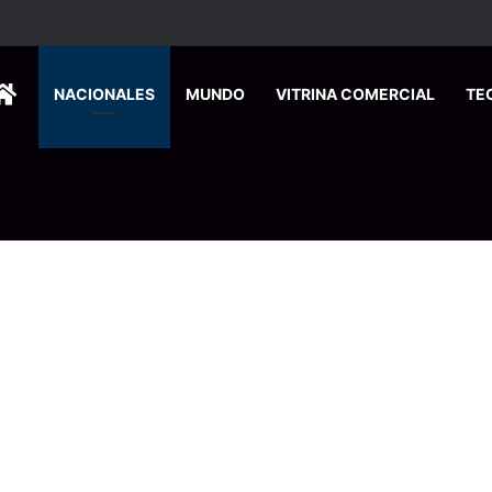
ados ingresan a hospital de Nicoya y matan a paciente a balazos
HOME
NACIONALES
MUNDO
VITRINA COMERCIAL
TE