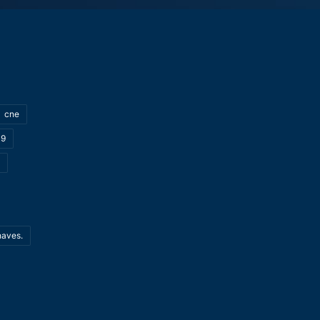
cne
19
haves.