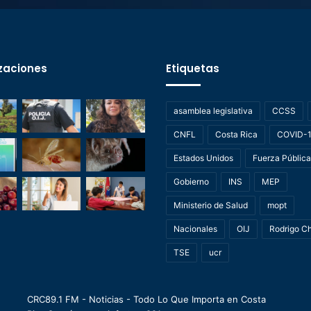
zaciones
Etiquetas
asamblea legislativa
CCSS
CNFL
Costa Rica
COVID-
Estados Unidos
Fuerza Pública
Gobierno
INS
MEP
Ministerio de Salud
mopt
Nacionales
OIJ
Rodrigo C
TSE
ucr
CRC89.1 FM - Noticias - Todo Lo Que Importa en Costa