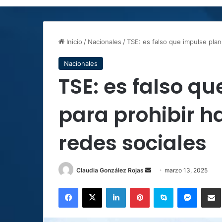
Inicio
/
Nacionales
/
TSE: es falso que impulse plan 
Nacionales
TSE: es falso q
para prohibir ha
redes sociales
Send
Claudia González Rojas
marzo 13, 2025
an
Facebook
X
LinkedIn
Pinterest
Skype
Messen
C
email