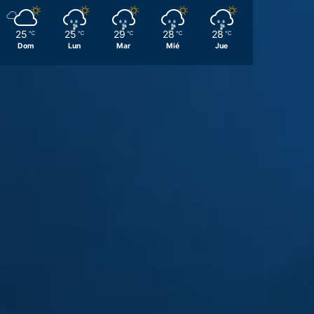
25
25
29
28
28
℃
℃
℃
℃
℃
Dom
Lun
Mar
Mié
Jue