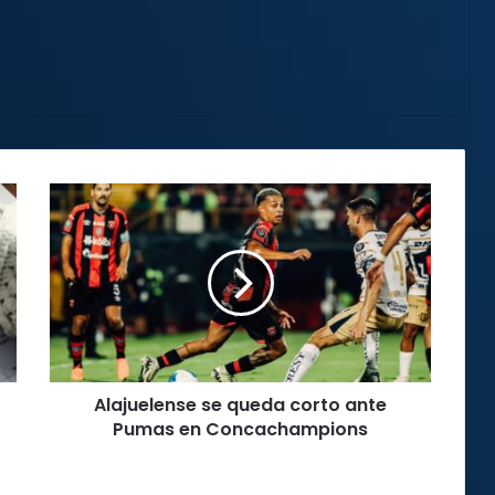
Alajuelense
se
queda
corto
ante
Pumas
en
Concachampions
Alajuelense se queda corto ante
Pumas en Concachampions