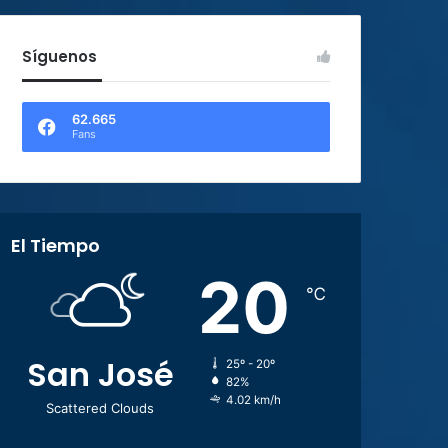
Síguenos
62.665
Fans
El Tiempo
20
℃
San José
25º - 20º
82%
4.02 km/h
Scattered Clouds