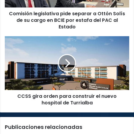
de
su
Comisión legislativa pide separar a Ottón Solís
cargo
en
de su cargo en BCIE por estafa del PAC al
BCIE
Estado
por
estafa
CCSS
del
gira
PAC
orden
al
para
Estado
construir
el
nuevo
hospital
de
CCSS gira orden para construir el nuevo
Turrialba
hospital de Turrialba
Publicaciones relacionadas