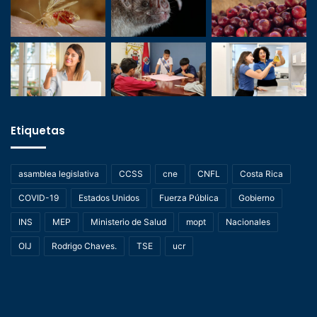
Etiquetas
asamblea legislativa
CCSS
cne
CNFL
Costa Rica
COVID-19
Estados Unidos
Fuerza Pública
Gobierno
INS
MEP
Ministerio de Salud
mopt
Nacionales
OIJ
Rodrigo Chaves.
TSE
ucr