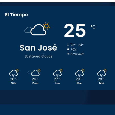
El Tiempo
25
℃
San José
26º - 24º
70%
6.26 km/h
Scattered Clouds
26
26
27
29
28
℃
℃
℃
℃
℃
Sáb
Dom
Lun
Mar
Mié