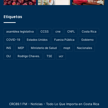
Etiquetas
asamblea legislativa
CCSS
cne
CNFL
Costa Rica
COVID-19
Estados Unidos
Fuerza Pública
Gobierno
INS
MEP
Ministerio de Salud
mopt
Nacionales
OIJ
Rodrigo Chaves.
TSE
ucr
CRC89.1 FM - Noticias - Todo Lo Que Importa en Costa Rica