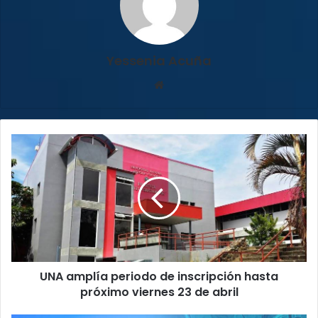
Yessenia Acuña
Sitio
web
UNA
amplía
periodo
de
inscripción
hasta
próximo
viernes
23
UNA amplía periodo de inscripción hasta
de
abril
próximo viernes 23 de abril