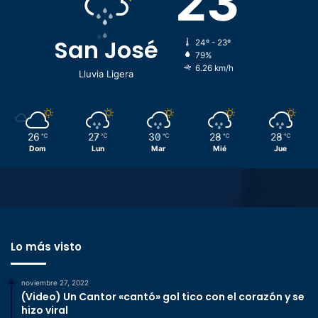
23
San José
24º - 23º
79%
6.26 km/h
Lluvia Ligera
26
27
30
28
28
℃
℃
℃
℃
℃
Dom
Lun
Mar
Mié
Jue
Lo más visto
noviembre 27, 2022
(Video) Un Cantor «cantó» gol tico con el corazón y se
hizo viral