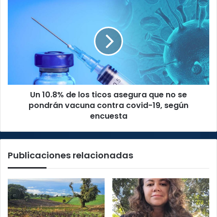
Un
10.8%
de
los
ticos
asegura
que
no
se
Un 10.8% de los ticos asegura que no se
pondrán
vacuna
pondrán vacuna contra covid-19, según
contra
encuesta
covid-
19,
según
Publicaciones relacionadas
encuesta