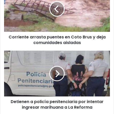
en
Coto
Brus
y
deja
comunidades
Corriente arrasta puentes en Coto Brus y deja
aisladas
comunidades aisladas
Detienen
a
policía
penitenciaria
por
intentar
ingresar
marihuana
a
Detienen a policía penitenciaria por intentar
La
Reforma
ingresar marihuana a La Reforma