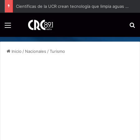
Científicas de la UCR crean tecnología que limpia aguas residuales con hongos
Menú
B
Inicio
/
Nacionales
/
Turismo