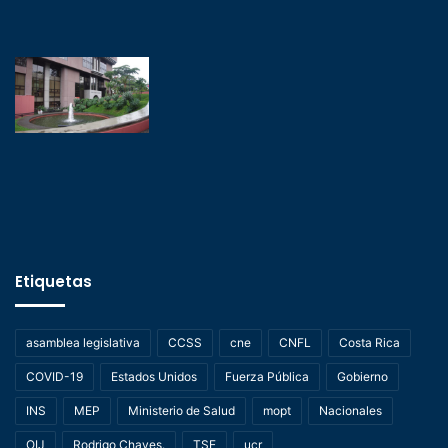
Etiquetas
asamblea legislativa
CCSS
cne
CNFL
Costa Rica
COVID-19
Estados Unidos
Fuerza Pública
Gobierno
INS
MEP
Ministerio de Salud
mopt
Nacionales
OIJ
Rodrigo Chaves.
TSE
ucr