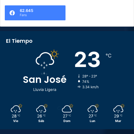
62.645
Fans
El Tiempo
23
℃
San José
28º - 23º
74%
3.34 km/h
Lluvia Ligera
28
26
27
27
29
℃
℃
℃
℃
℃
Vie
Sáb
Dom
Lun
Mar