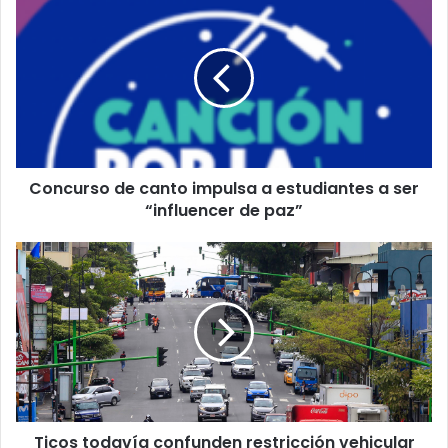
de
canto
impulsa
a
estudiantes
a
ser
“influencer
Concurso de canto impulsa a estudiantes a ser
de
paz”
“influencer de paz”
Ticos
todavía
confunden
restricción
vehicular
con
la
sanitaria
Ticos todavía confunden restricción vehicular