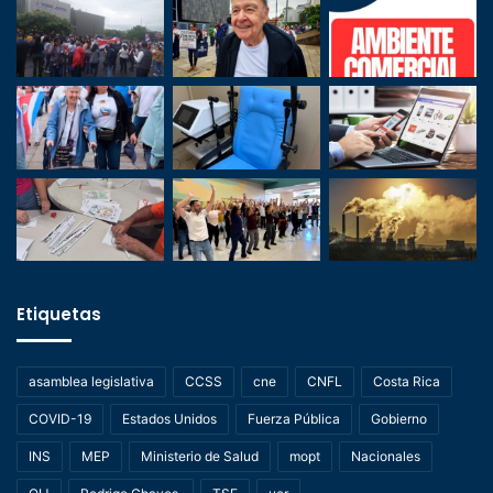
Etiquetas
asamblea legislativa
CCSS
cne
CNFL
Costa Rica
COVID-19
Estados Unidos
Fuerza Pública
Gobierno
INS
MEP
Ministerio de Salud
mopt
Nacionales