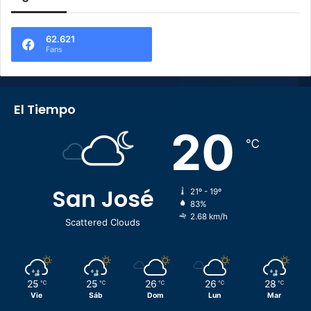
62.621
Fans
El Tiempo
20
℃
San José
21º - 19º
83%
2.68 km/h
Scattered Clouds
25
25
26
26
28
℃
℃
℃
℃
℃
Vie
Sáb
Dom
Lun
Mar