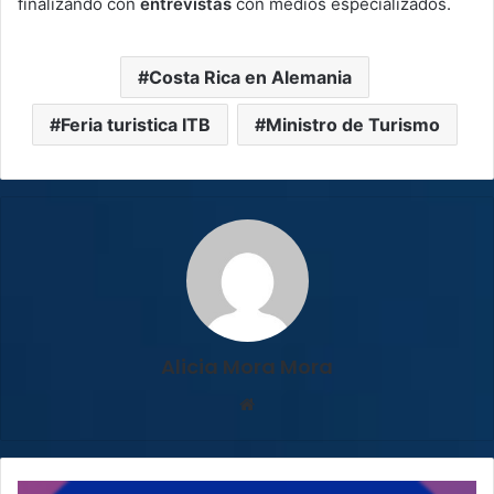
finalizando con
entrevistas
con medios especializados.
Costa Rica en Alemania
Feria turistica ITB
Ministro de Turismo
Alicia Mora Mora
Sitio
web
Concurso